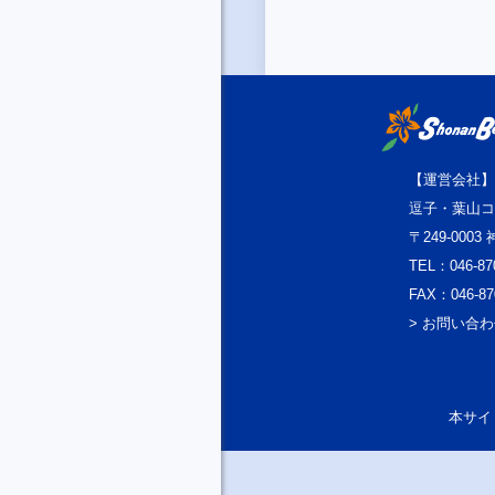
【運営会社】
逗子・葉山コ
〒249-000
TEL：046-87
FAX：046-87
> お問い合
本サイト