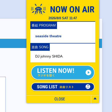
2026/8/8 SAT 11:47
番組 PROGRAM
seaside theatre
楽曲 SONG
DJ johnny SHIDA