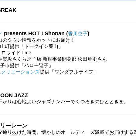
BREAK
presents HOT ! Shonan (
)
ド
香川恵子
山のタウン情報をホットにお届け！
～葉山町提供「トークイン葉山」
 コロワイドTime
神楽坂さくら逗子店 新規事業開発部 松田篤史さん
～逗子市提供「ハロー逗子」
Lクリエーションズ
提供「ワンダフルライフ」
OON JAZZ
下がりは心地よいジャズナンバーでくつろぎのひとときを。
リーレーン
が通り抜けた時間。懐かしのオールディーズ満載でお届けする