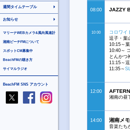
週間タイムテーブル
JAZZY 
08:00
お知らせ
コロワイ
10:00
マリーナWEBカメラ&風向風速計
逗子・葉
湘南ビーチFMについて
10:15
10:40～
スポットCM募集中
とんかつ
BeachFMの聴き方
11:15
11:35～
S
サイマルラジオ
BeachFM SNS アカウント
AFTERN
12:00
湘南の昼
湘南メモ
14:00
音楽たち