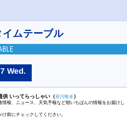
タイムテーブル
ABLE
27 Wed.
提供 いってらっしゃい（
）
府川唯未
路情報、ニュース、天気予報など朝いちばんの情報をお届けし
かけ前にチェックしてください。