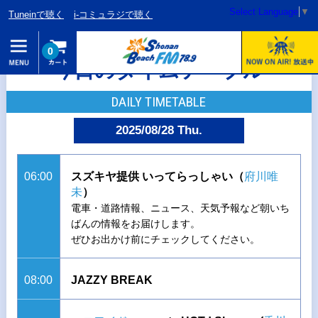
Select Language
▼
Tuneinで聴く
i-コミュラジで聴く
0
今日のタイムテーブル
DAILY TIMETABLE
2025/08/28 Thu.
06:00
スズキヤ提供 いってらっしゃい（
府川唯
未
）
電車・道路情報、ニュース、天気予報など朝いち
ばんの情報をお届けします。
ぜひお出かけ前にチェックしてください。
08:00
JAZZY BREAK