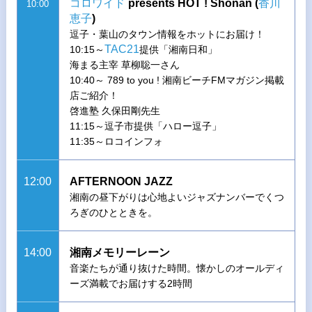
コロワイド
presents HOT ! Shonan (
香川
10:00
恵子
)
逗子・葉山のタウン情報をホットにお届け！
TAC21
10:15～
提供「湘南日和」
海まる主宰 草柳聡一さん
10:40～ 789 to you ! 湘南ビーチFMマガジン掲載
店ご紹介！
啓進塾 久保田剛先生
11:15～逗子市提供「ハロー逗子」
11:35～ロコインフォ
12:00
AFTERNOON JAZZ
湘南の昼下がりは心地よいジャズナンバーでくつ
ろぎのひとときを。
14:00
湘南メモリーレーン
音楽たちが通り抜けた時間。懐かしのオールディ
ーズ満載でお届けする2時間