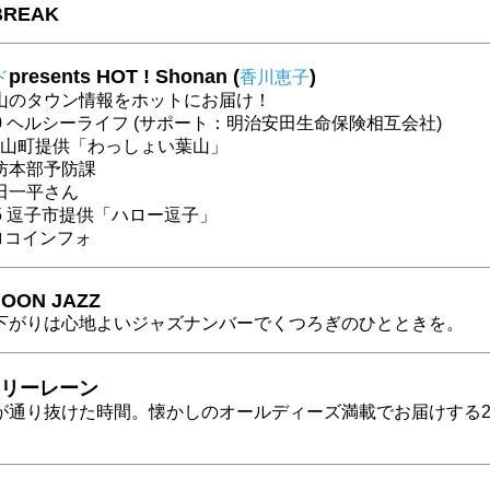
BREAK
presents HOT ! Shonan (
)
ド
香川恵子
山のタウン情報をホットにお届け！
～30 ヘルシーライフ (サポート：明治安田生命保険相互会社)
～葉山町提供「わっしょい葉山」
防本部予防課
田一平さん
～25 逗子市提供「ハロー逗子」
 ロコインフォ
OON JAZZ
下がりは心地よいジャズナンバーでくつろぎのひとときを。
リーレーン
が通り抜けた時間。懐かしのオールディーズ満載でお届けする