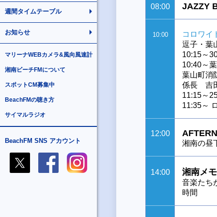
JAZZY 
08:00
週間タイムテーブル
お知らせ
コロワイ
10:00
逗子・葉
10:15
マリーナWEBカメラ&風向風速計
10:40
湘南ビーチFMについて
葉山町消
係長 吉
スポットCM募集中
11:15
BeachFMの聴き方
11:35～
サイマルラジオ
AFTERN
12:00
BeachFM SNS アカウント
湘南の昼
湘南メモ
14:00
音楽たち
時間