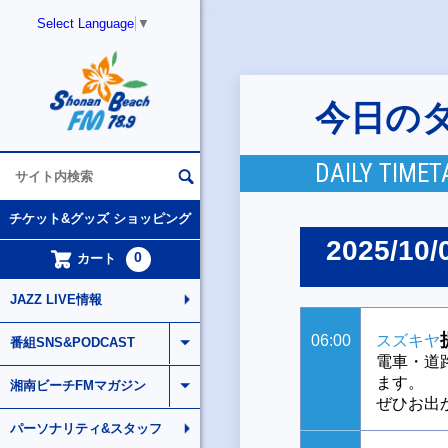
Select Language
▼
今日の
DAILY TIMET
チケット&グッズ ショッピング
2025/10/
0
カート
JAZZ LIVE情報
06:00
スズキヤ
番組SNS&PODCAST
電車・道
ます。
湘南ビーチFMマガジン
ぜひお出
パーソナリティ&スタッフ