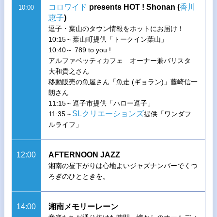
コロワイド
presents HOT ! Shonan (
香川
10:00
恵子
)
逗子・葉山のタウン情報をホットにお届け！
10:15～葉山町提供「トークイン葉山」
10:40～ 789 to you !
アルファベッティカフェ オーナー兼バリスタ
大和貴之さん
移動販売の魚屋さん「魚走 (ギョラン)」藤崎信一
朗さん
11:15～逗子市提供「ハロー逗子」
SLクリエーションズ
11:35～
提供「ワンダフ
ルライフ」
12:00
AFTERNOON JAZZ
湘南の昼下がりは心地よいジャズナンバーでくつ
ろぎのひとときを。
14:00
湘南メモリーレーン