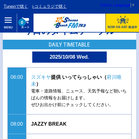
Select Language
▼
Tuneinで聴く
i-コミュラジで聴く
0
今日のタイムテーブル
DAILY TIMETABLE
2025/10/08 Wed.
06:00
スズキヤ
提供 いってらっしゃい（
府川唯
未
）
電車・道路情報、ニュース、天気予報など朝いち
ばんの情報をお届けします。
ぜひお出かけ前にチェックしてください。
08:00
JAZZY BREAK