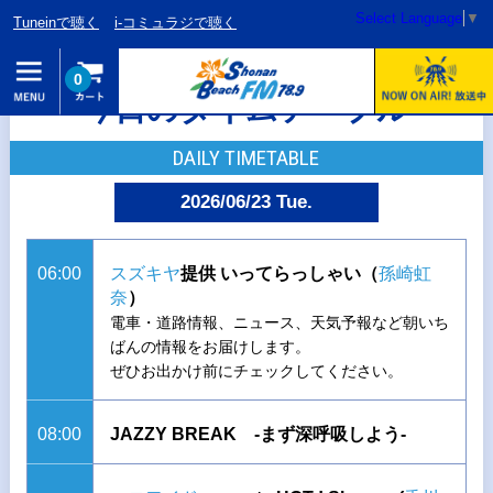
Select Language
▼
Tuneinで聴く
i-コミュラジで聴く
0
今日のタイムテーブル
DAILY TIMETABLE
2026/06/23 Tue.
06:00
スズキヤ
提供 いってらっしゃい（
孫崎虹
奈
）
電車・道路情報、ニュース、天気予報など朝いち
ばんの情報をお届けします。
ぜひお出かけ前にチェックしてください。
08:00
JAZZY BREAK -まず深呼吸しよう-