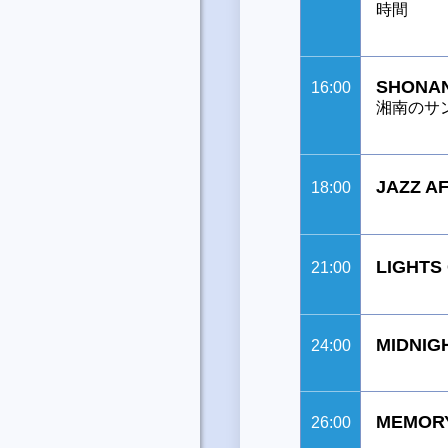
時間
SHONAN
16:00
湘南のサ
JAZZ 
18:00
LIGH
21:00
MIDNIG
24:00
MEMORY
26:00