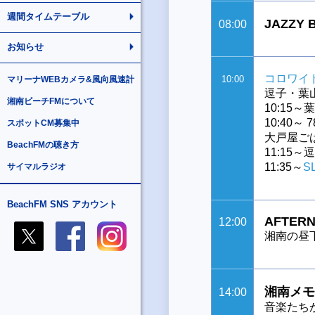
週間タイムテーブル
JAZZY
08:00
お知らせ
コロワイ
10:00
マリーナWEBカメラ&風向風速計
逗子・葉
湘南ビーチFMについて
10:15
10:40～ 
スポットCM募集中
大戸屋ご
BeachFMの聴き方
11:15
11:35～
S
サイマルラジオ
BeachFM SNS アカウント
AFTERN
12:00
湘南の昼
湘南メモ
14:00
音楽たち