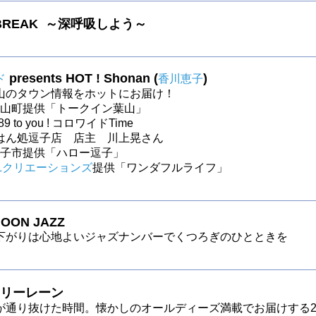
 BREAK ～深呼吸しよう～
presents HOT ! Shonan (
)
ド
香川恵子
山のタウン情報をホットにお届け！
～葉山町提供「トークイン葉山」
789 to you ! コロワイドTime
はん処逗子店 店主 川上晃さん
～逗子市提供「ハロー逗子」
Lクリエーションズ
提供「ワンダフルライフ」
OON JAZZ
下がりは心地よいジャズナンバーでくつろぎのひとときを
リーレーン
が通り抜けた時間。懐かしのオールディーズ満載でお届けする