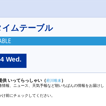
タイムテーブル
ABLE
24 Wed.
提供 いってらっしゃい（
）
府川唯未
路情報、ニュース、天気予報など朝いちばんの情報をお届けし
かけ前にチェックしてください。