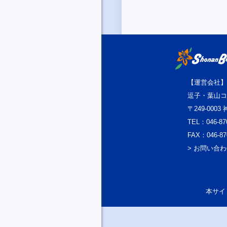
【運営会社】
逗子・葉山コ
〒249-000
TEL：046-87
FAX：046-87
> お問い合
本サイト