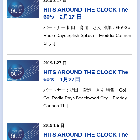
2019-2-17 日
HITS AROUND THE CLOCK The
60’s 2月17 日
パートナー:折田 育造 さん 特集：Go! Go!
Radio Days Splish Splash – Freddie Cannon
Si […]
2019-1-27 日
HITS AROUND THE CLOCK The
60’s 1月27日
パートナー：折田 育造 さん 特集：Go!
Go! Radio Days Beachwood City – Freddy
Cannon Th […]
2019-1-6 日
HITS AROUND THE CLOCK The