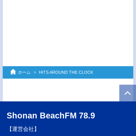
ホーム
HITS AROUND THE CLOCK
Shonan BeachFM 78.9
【運営会社】