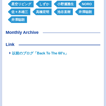
星空リビング
しずか
小野瀬雅生
NORO
佐々木雄三
高橋宏明
池谷直樹
井澤聡朗
井澤聡朗
Monthly Archive
Link
以前のブログ「Back To The 60's」