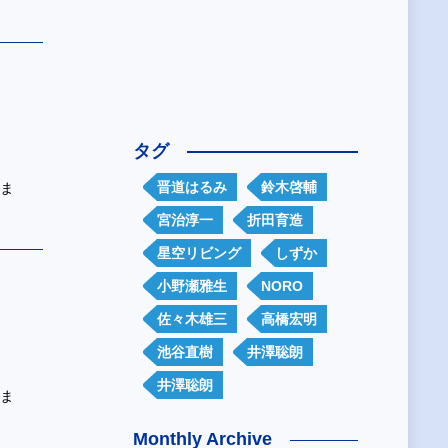
タグ
晋道はるみ
鈴木啓輔
ツま
宮治淳一
折田育造
星空リビング
しずか
小野瀬雅生
NORO
佐々木雄三
高橋宏明
池谷直樹
井澤聡朗
井澤聡朗
ツま
Monthly Archive