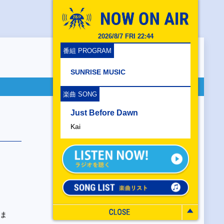
2026/8/7 FRI 22:44
番組 PROGRAM
SUNRISE MUSIC
楽曲 SONG
Just Before Dawn
Kai
ツま