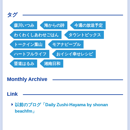
タグ
森川いつみ
海からの詩
今週の放送予定
わくわくしあわせごはん
タウントピックス
トークイン葉山
モアナピープル
ハートフルライフ
おイシイ幸せレシピ
晋道はるみ
湘南日和
Monthly Archive
Link
以前のブログ「Daily Zushi-Hayama by shonan
beachfm」