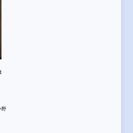
ま
）
小野
）