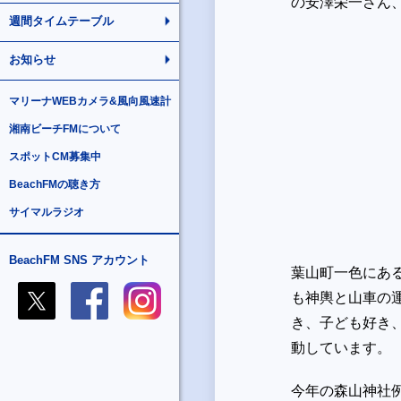
の安澤栄一さん
週間タイムテーブル
お知らせ
マリーナWEBカメラ&風向風速計
湘南ビーチFMについて
スポットCM募集中
BeachFMの聴き方
サイマルラジオ
BeachFM SNS アカウント
葉山町一色にあ
も神輿と山車の
き、子ども好き
動しています。
今年の森山神社