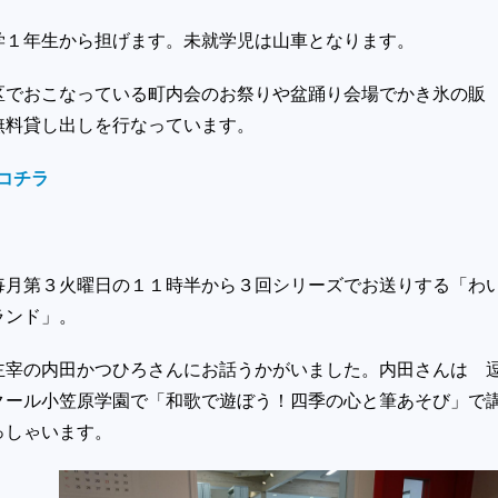
学１年生から担げます。未就学児は山車となります。
区でおこなっている町内会のお祭りや盆踊り会場でかき氷の販
無料貸し出しを行なっています。
はコチラ
毎月第３火曜日の１１時半から３回シリーズでお送りする「わ
ランド」。
主宰の内田かつひろさんにお話うかがいました。内田さんは 
クール小笠原学園で「和歌で遊ぼう！四季の心と筆あそび」で
っしゃいます。