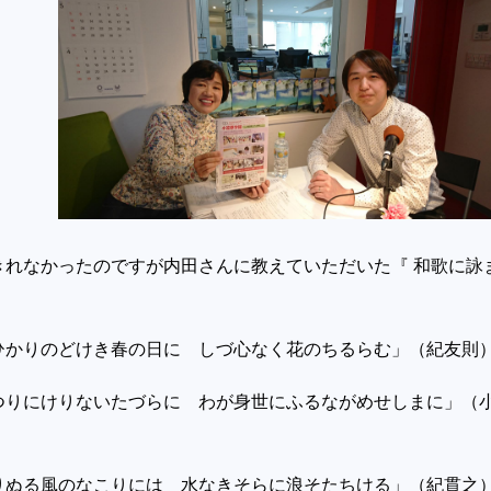
きれなかったのですが内田さんに教えていただいた『 和歌に詠
ひかりのどけき春の日に しづ心なく花のちるらむ」（紀友則
つりにけりないたづらに わが身世にふるながめせしまに」（
りぬる風のなこりには 水なきそらに浪そたちける」（紀貫之