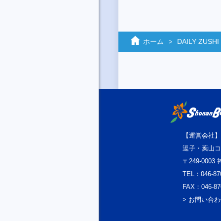
ホーム
DAILY ZUSHI
【運営会社】
逗子・葉山コ
〒249-000
TEL：046-87
FAX：046-87
> お問い合