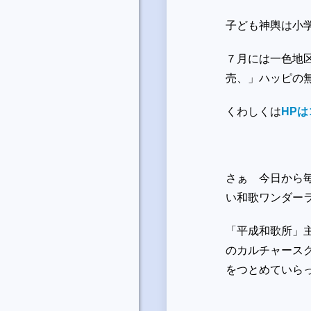
子ども神輿は小
７月には一色地
売、」ハッピの
くわしくは
HP
さぁ 今日から
い和歌ワンダー
「平成和歌所」
のカルチャース
をつとめていら