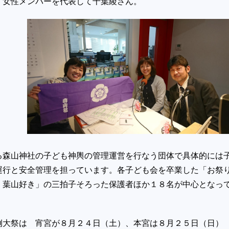
、女性メンバーを代表して千葉綾さん。
る森山神社の子ども神輿の管理運営を行なう団体で具体的には
運行と安全管理を担っています。各子ども会を卒業した「お祭
、葉山好き」の三拍子そろった保護者ほか１８名が中心となっ
例大祭は 宵宮が８月２４日（土）、本宮は８月２５日（日）