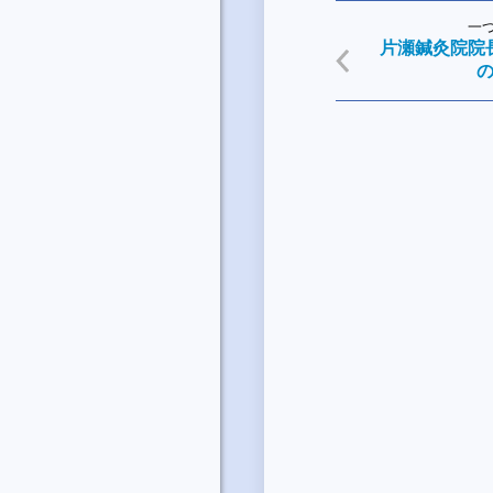
一
片瀬鍼灸院院