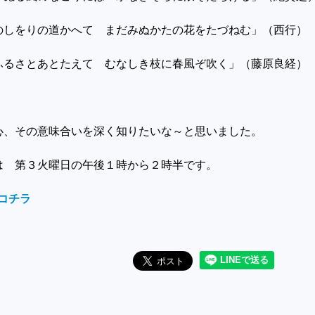
のしをりの道かへて まだみぬかたの花をたづねむ」（西行）
ふるさとあとたえて むなしき枝に春風ぞ吹く」（藤原良経）
心、その意味合いを深く知りたいな～と思いました。
は 第３火曜日の午後１時から２時半です。
コチラ