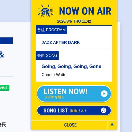
2026/8/6 THU 11:42
番組 PROGRAM
JAZZ AFTER DARK
＆
楽曲 SONG
Going, Going, Going, Gone
Charlie Watts
會長