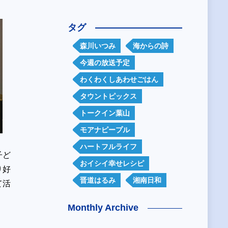
タグ
森川いつみ
海からの詩
今週の放送予定
わくわくしあわせごはん
タウントピックス
トークイン葉山
モアナピープル
ハートフルライフ
子ど
おイシイ幸せレシピ
り好
晋道はるみ
湘南日和
て活
Monthly Archive