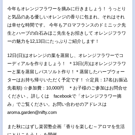
今年もオレンジフラワーを摘みに行きましょう！ うっとり
と気品のある優しいオレンジの香りに包まれ、それはそれ
は幸せな時間です。 今年もアロマフランスのドミニック先
生とハーブの白石みほこ先生をお招きして オレンジフラワ
ーの魅力を12,13日にたっぷりご紹介します！
12日(日)はオレンジの葉を蒸留し、オレンジフラワーでコ
ーディアルを作りましょう！ ＊13日(月)はオレンジフラワ
ーと葉を蒸留しバスソルト作り！＊蒸留したハーブウォー
ターはお持ち帰りいただく予定です！ ☆定員：17名(お振込
先着順) ☆参加費：10,000円 ＊お子様のご参加はお問合せ
ください 。詳しくは facebookで「オレンジフラワー摘
み」でご覧ください。お問い合わせのアドレスは
aroma.garden@nifty.com
また秋にはずし楽習塾企画「香りを楽しむ～アロマを生活
にとりこもう！」を開催。