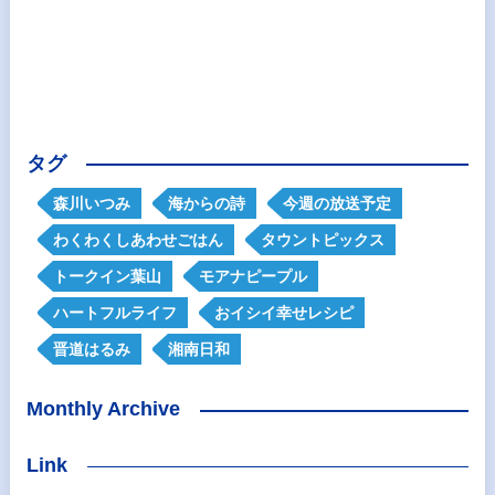
タグ
森川いつみ
海からの詩
今週の放送予定
わくわくしあわせごはん
タウントピックス
トークイン葉山
モアナピープル
ハートフルライフ
おイシイ幸せレシピ
晋道はるみ
湘南日和
Monthly Archive
Link