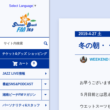
Select Language
▼
2019-4-27 土
冬の朝・
チケット&グッズ ショッピング
WEEKEND 
0
カート
JAZZ LIVE情報
お早うございま
番組SNS&PODCAST
５月目前とは思
湘南ビーチFMマガジン
パーソナリティ&スタッフ
ウエットスーツ