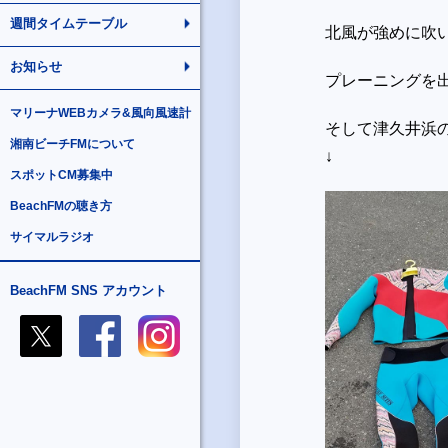
週間タイムテーブル
北風が強めに吹
お知らせ
プレーニングを
マリーナWEBカメラ&風向風速計
そして津久井浜
湘南ビーチFMについて
↓
スポットCM募集中
BeachFMの聴き方
サイマルラジオ
BeachFM SNS アカウント