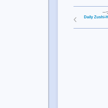
一
Daily Zushi