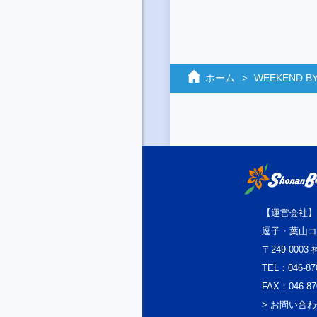
ホーム
WEEKEND BY
【運営会社】
逗子・葉山コ
〒249-000
TEL：046-87
FAX：046-87
> お問い合