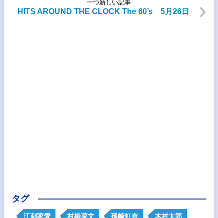
一つ新しい記事
HITS AROUND THE CLOCK The 60’s 5月26日
タグ
江刺家愛
村椿菜文
孫崎虹奈
木村太郎