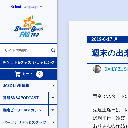
Select Language
▼
2019-6-17 月
週末の出
チケット&グッズ ショッピング
DAILY ZUS
0
カート
JAZZ LIVE情報
青空でスタート
番組SNS&PODCAST
先週土曜日は 
湘南ビーチFMマガジン
沢周平作 鰯雲
パーソナリティ&スタッフ
おりさんの作品