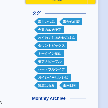
。
タグ
森川いつみ
海からの詩
今週の放送予定
わくわくしあわせごはん
タウントピックス
トークイン葉山
モアナピープル
ハートフルライフ
おイシイ幸せレシピ
晋道はるみ
湘南日和
Monthly Archive
の