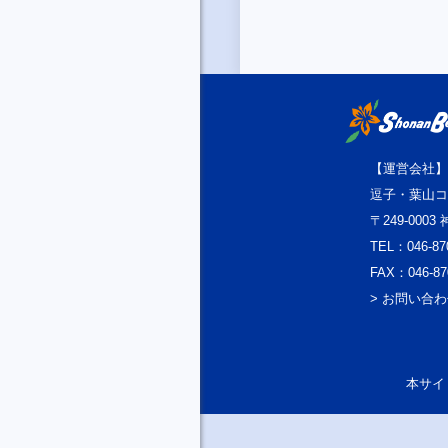
【運営会社】
逗子・葉山コ
〒249-000
TEL：046-87
FAX：046-87
> お問い合
本サイト