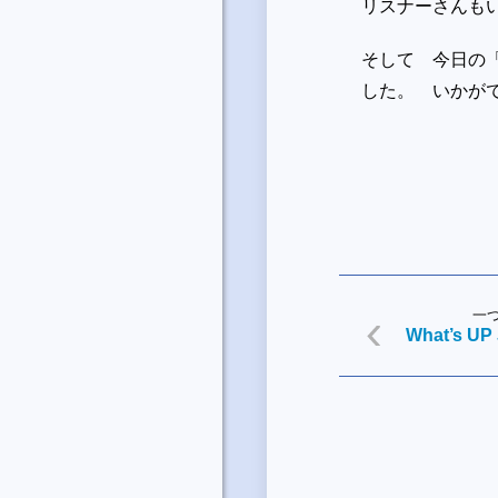
リスナーさんも
そして 今日の「
した。 いかが
一
What’s UP