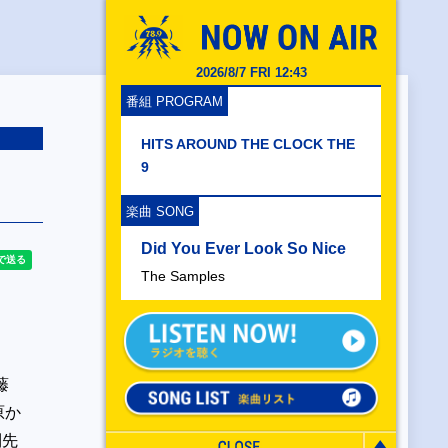
2026/8/7 FRI 12:43
番組 PROGRAM
HITS AROUND THE CLOCK THE
9
楽曲 SONG
Did You Ever Look So Nice
The Samples
藤
原か
則先