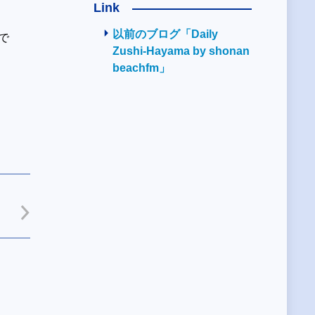
Link
以前のブログ「Daily
で
Zushi-Hayama by shonan
beachfm」