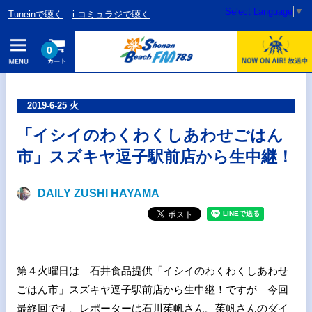
Select Language
▼
Tuneinで聴く
i-コミュラジで聴く
0
2019-6-25 火
「イシイのわくわくしあわせごはん
市」スズキヤ逗子駅前店から生中継！
DAILY ZUSHI HAYAMA
第４火曜日は 石井食品提供「イシイのわくわくしあわせ
ごはん市」スズキヤ逗子駅前店から生中継！ですが 今回
最終回です。レポーターは
石川茱帆さん。茱帆さんのダイ