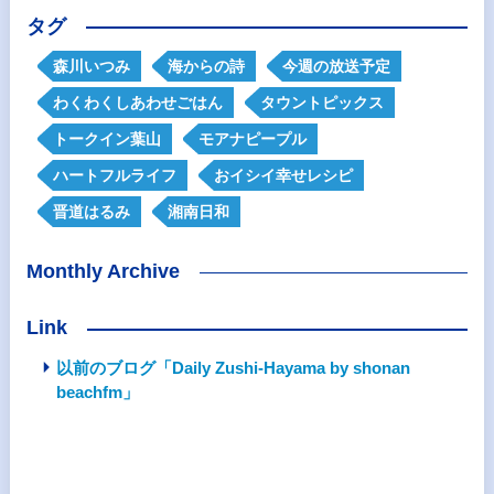
タグ
森川いつみ
海からの詩
今週の放送予定
わくわくしあわせごはん
タウントピックス
トークイン葉山
モアナピープル
ハートフルライフ
おイシイ幸せレシピ
晋道はるみ
湘南日和
Monthly Archive
Link
以前のブログ「Daily Zushi-Hayama by shonan
beachfm」