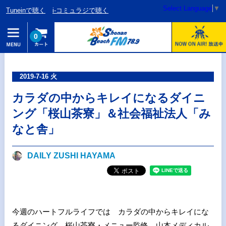
Select Language
▼
Tuneinで聴く
i-コミュラジで聴く
0
2019-7-16 火
カラダの中からキレイになるダイニ
ング「桜山茶寮」＆社会福祉法人「み
なと舎」
DAILY ZUSHI HAYAMA
今週のハートフルライフでは カラダの中からキレイにな
るダイニング、桜山茶寮・メニュー監修、山本メディカル