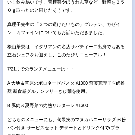
い！飲み易いです。青梗菜やほうれん草など 野菜を３５
０ｇ取ったのと同じだそうです。
真理子先生の「３つの避けたいもの」グルテン、カゼイ
ン、カフェインについてもお話いただきました。
桜山茶寮は イタリアンの名店サバティーニ出身でもある
立石シェフをお迎えし、このたびリニューアル！
7/21までのランチメニューは・・
A 大地＆草原のボロネーゼパスタ ¥1300 齊藤真理子医師推
奨 新食感グルテンフリーきび麺を使用。
B 豚肉＆夏野菜の灼熱サルターレ ¥1300
どちらのメニューにも、旬果実のマヌカハニーサラダ 米粉
パン付き サービスセット デザートとドリンク付で(プラ