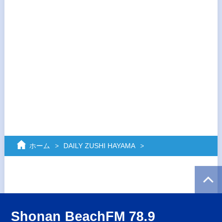
ホーム
DAILY ZUSHI HAYAMA
Shonan BeachFM 78.9