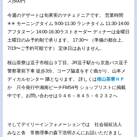
ス)500円
今週のデザートは旬果実のマチェドニアです。 営業時間
✳︎✳︎ モーニングタイム 9:00-11:30 ランチタイム 11:30-14:00
アフタヌーン 14:00-16:30ラストオーダー ディナーは金曜日
土曜日のみ予約制で承ります。 17:30〜 （準備の都合上、
7/19〜ご予約可能です） 定休日はありません。
桜山茶寮は逗子市桜山３丁目。JR逗子駅から京急バス逗子
警察署前下車 徒歩3分、コープ脇道をすぐ曲がり、山本メ
ディカルセンター 隣となります。 詳しくは
桜山茶寮ＨＰ
か 只今発行中湘南ビーチFM54号 ショップリストに掲載
中です。お問い合わせは０４６－８４５－６２３２へ
そしてデイリーインフォメーションでは 社会福祉法人
みなと舎 常務理事の森下浩明さんにお話いただきまし