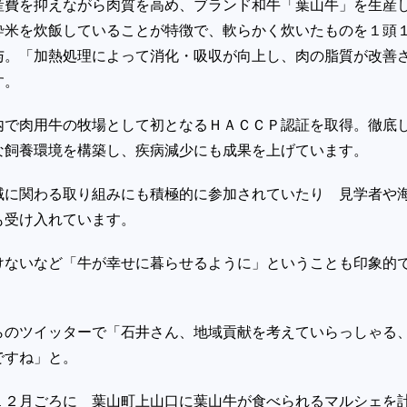
産費を抑えながら肉質を高め、ブランド和牛「葉山牛」を生産
砕米を炊飯していることが特徴で、軟らかく炊いたものを１頭
与。「加熱処理によって消化・吸収が向上し、肉の脂質が改善
す。
内で肉用牛の牧場として初となるＨＡＣＣＰ認証を取得。徹底
な飼養環境を構築し、疾病減少にも成果を上げています。
域に関わる取り組みにも積極的に参加されていたり 見学者や
も受け入れています。
けないなど「牛が幸せに暮らせるように」ということも印象的
らのツイッターで「石井さん、地域貢献を考えていらっしゃる
ですね」と。
１２月ごろに 葉山町上山口に葉山牛が食べられるマルシェを