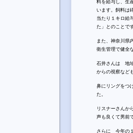
料を給与し、生
います。飼料は
当たり１キロ給
た」とのことで
また、神奈川県
衛生管理で健全
石井さんは 地
からの視察など
鼻にリングをつ
た。
リスナーさんか
声も良くて男前
さらに 今年の