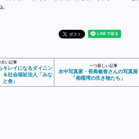
ね。
つ古い記事
一つ新しい記事
らキレイになるダイニン
水中写真家・長島敏春さんの写真展
」＆社会福祉法人「みな
「相模湾の生き物たち」
と舎」