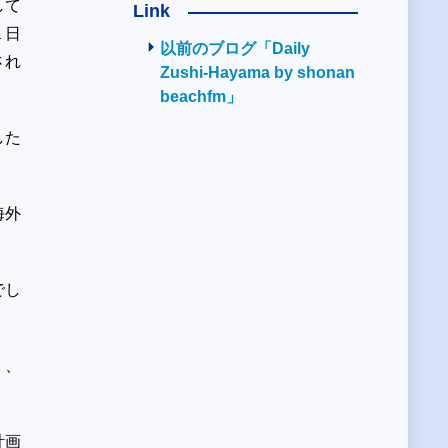
して
Link
１日
以前のブログ「Daily
され
Zushi-Hayama by shonan
beachfm」
した
海外
でし
、、
計画