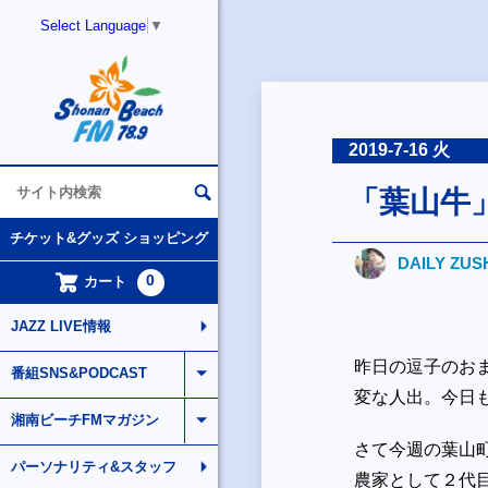
Select Language
▼
2019-7-16 火
「葉山牛
チケット&グッズ ショッピング
DAILY ZUS
0
カート
JAZZ LIVE情報
昨日の逗子のお
番組SNS&PODCAST
変な人出。今日
湘南ビーチFMマガジン
さて今週の葉山
パーソナリティ&スタッフ
農家として２代