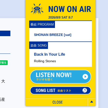
2026/8/8 SAT 8:7
番組 PROGRAM
SHONAN BREEZE [sat]
楽曲 SONG
Back In Your Life
Rolling Stones
・大
畜産