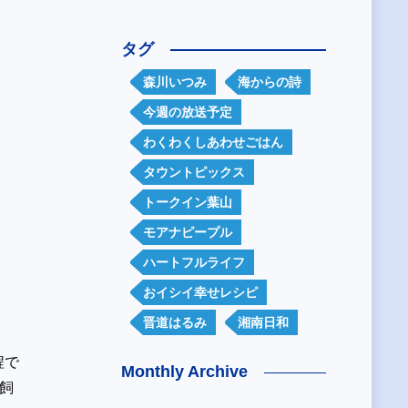
タグ
森川いつみ
海からの詩
今週の放送予定
わくわくしあわせごはん
タウントピックス
トークイン葉山
モアナピープル
ハートフルライフ
おイシイ幸せレシピ
晋道はるみ
湘南日和
程で
Monthly Archive
飼