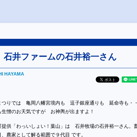
」石井ファームの石井裕一さん
HI HAYAMA
まつりでは 亀岡八幡宮境内も 逗子銀座通りも 延命寺も・
も生憎のお天気ですが お神輿が出ますよ！
町提供「わっいしょい！葉山」は 石井牧場の石井裕一さん。
目、農家として解る範囲で９代目 です。