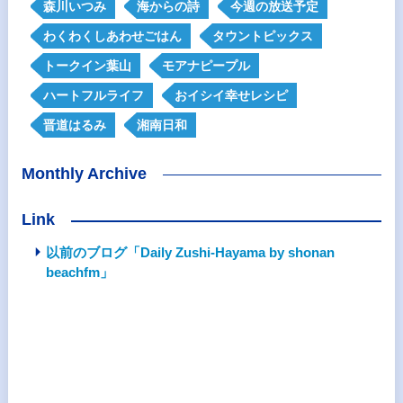
森川いつみ
海からの詩
今週の放送予定
わくわくしあわせごはん
タウントピックス
トークイン葉山
モアナピープル
ハートフルライフ
おイシイ幸せレシピ
晋道はるみ
湘南日和
Monthly Archive
Link
以前のブログ「Daily Zushi-Hayama by shonan
beachfm」