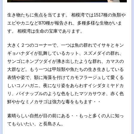
生き物たちに焦点を当てます。 相模湾では1517種の魚類や
エビやカニなど870種が報告され、多種多様な生物がいま
す。 相模湾は生命の宝庫であります。
大きく２つのコーナーで、一つは魚の群れでイサキとキン
ギョハナダイが乱舞しているカット、スズメダイの群れ、
サンゴにネンブツダイが沸き出したような群れ、カマスの
大群など。もう一つは甲殻類や魚たちの生き生きしている
表情や姿で、額に海藻を付けてカモフラージュして愛くる
しいコノハガニ、夜になり姿をあらわすイシダタミヤドカ
リ、パイナップルのような色をしたマツカサウオ、赤く色
鮮やかなミノカサゴは強力な毒をもちます・・
素晴らしい自然が目の前にある・・もっと多くの人に知っ
てもらいたい、と長島さん。