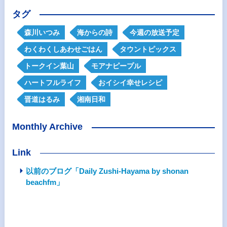
タグ
森川いつみ
海からの詩
今週の放送予定
わくわくしあわせごはん
タウントピックス
トークイン葉山
モアナピープル
ハートフルライフ
おイシイ幸せレシピ
晋道はるみ
湘南日和
Monthly Archive
Link
以前のブログ「Daily Zushi-Hayama by shonan
beachfm」