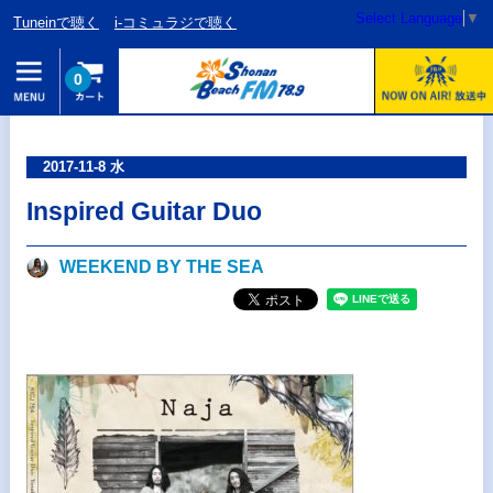
Select Language
▼
Tuneinで聴く
i-コミュラジで聴く
0
2017-11-8 水
Inspired Guitar Duo
WEEKEND BY THE SEA