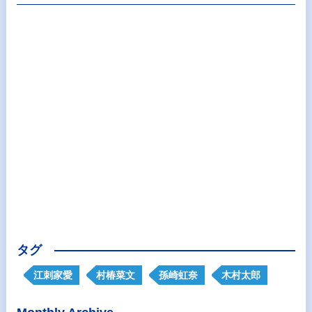
タグ
江刺家愛
村椿菜文
孫崎虹奈
木村太郎