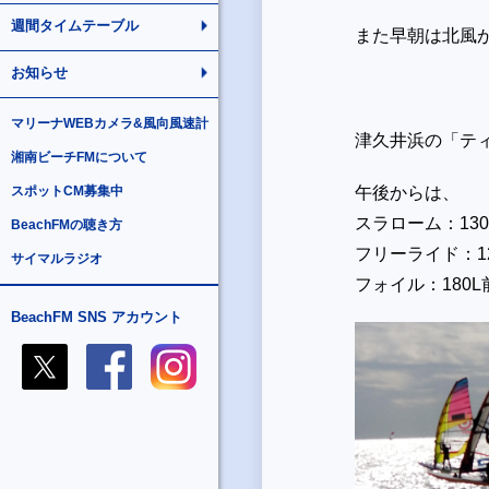
週間タイムテーブル
また早朝は北風
お知らせ
マリーナWEBカメラ&風向風速計
津久井浜の「テ
湘南ビーチFMについて
スポットCM募集中
午後からは、
スラローム：
13
BeachFMの聴き方
フリーライド：
1
サイマルラジオ
フォイル：180L
BeachFM SNS アカウント