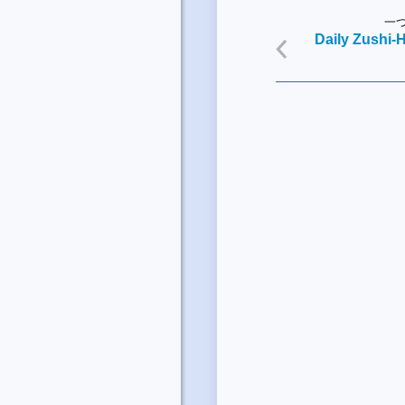
一
Daily Zushi