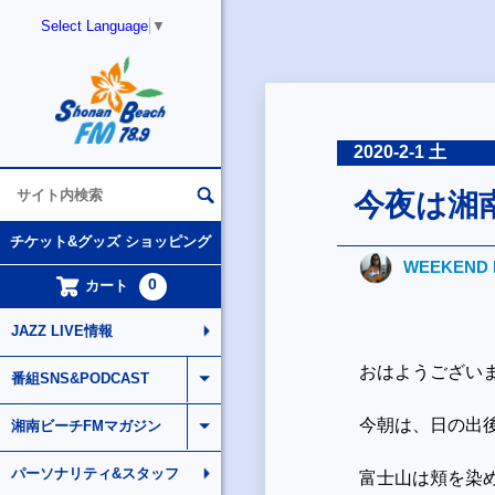
Select Language
▼
2020-2-1 土
今夜は湘南Ja
チケット&グッズ ショッピング
WEEKEND 
0
カート
JAZZ LIVE情報
おはようござい
番組SNS&PODCAST
今朝は、日の出
湘南ビーチFMマガジン
パーソナリティ&スタッフ
富士山は頬を染