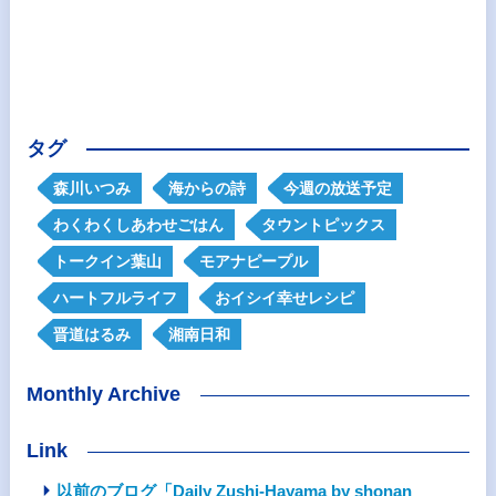
タグ
森川いつみ
海からの詩
今週の放送予定
わくわくしあわせごはん
タウントピックス
トークイン葉山
モアナピープル
ハートフルライフ
おイシイ幸せレシピ
晋道はるみ
湘南日和
Monthly Archive
Link
以前のブログ「Daily Zushi-Hayama by shonan