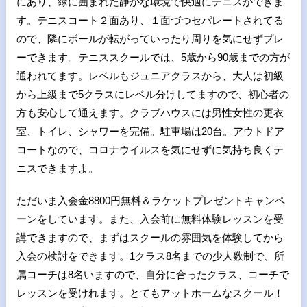
にあり、緑に囲まれた静かな環境で快適にテニスができま
す。テニスコート２面あり、１面づつセパレートされてる
ので、隣にボールが転がっていったり周りを気にせずプレ
ーできます。テニススクールでは、5歳から90歳までの方が
通われてます。レベルもジュニアクラスから、大人は初級
から上級まで5クラスにレベル分けしてますので、初心者の
方も安心して通えます。クラブハウスには男性女性の更衣
室、トイレ、シャワーを完備。駐車場は20台。アウトドア
コートなので、コロナウイルスを気にせずに気持ち良くテ
ニスできますよ。
ただいま入会金8800円無料＆ラケットプレゼントキャンペ
ーンをしています。また、入会前に無料体験レッスンを受
講できますので、まずはスクールの雰囲気を体験してから
入会の検討をできます。1クラス8名までの少人数制で、所
属コーチは8名いますので、自分に合ったクラス、コーチで
レッスンを受けれます。とてもアットホームなスクール！