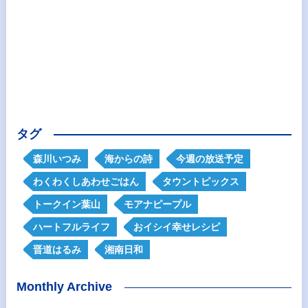
タグ
森川いつみ
海からの詩
今週の放送予定
わくわくしあわせごはん
タウントピックス
トークイン葉山
モアナピープル
ハートフルライフ
おイシイ幸せレシピ
晋道はるみ
湘南日和
Monthly Archive