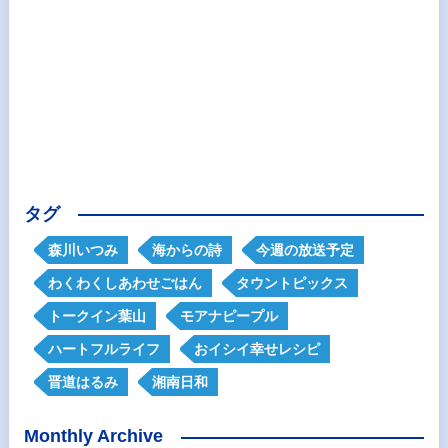
タグ
森川いつみ
海からの詩
今週の放送予定
わくわくしあわせごはん
タウントピックス
トークイン葉山
モアナピープル
ハートフルライフ
おイシイ幸せレシピ
晋道はるみ
湘南日和
Monthly Archive