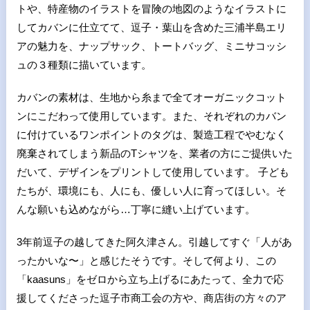
トや、特産物のイラストを冒険の地図のようなイラストに
してカバンに仕立てて、逗子・葉山を含めた三浦半島エリ
アの魅力を、ナップサック、トートバッグ、ミニサコッシ
ュの３種類に描いています。
カバンの素材は、生地から糸まで全てオーガニックコット
ンにこだわって使用しています。また、それぞれのカバン
に付けているワンポイントのタグは、製造工程でやむなく
廃棄されてしまう新品のTシャツを、業者の方にご提供いた
だいて、デザインをプリントして使用しています。 子ども
たちが、環境にも、人にも、優しい人に育ってほしい。そ
んな願いも込めながら…丁寧に縫い上げています。
3年前逗子の越してきた阿久津さん。引越してすぐ「人があ
ったかいな〜」と感じたそうです。そして何より、この
「kaasuns」をゼロから立ち上げるにあたって、全力で応
援してくださった逗子市商工会の方や、商店街の方々のア