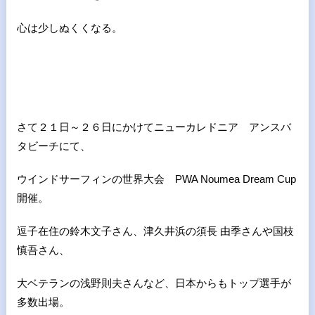
心は少しぬくくなる。
さて２１日～２６日にかけてニューカレドニア アンスバ
タビーチにて、
ウインドサーフィンの世界大会 PWA Noumea Dream Cup
開催。
逗子在住の鈴木文子さん、津久井浜の
須長 由季さんや国枝
慎吾さん、
大ベテランの浅野則夫さんなど、
日本からもトップ選手が
多数出場。