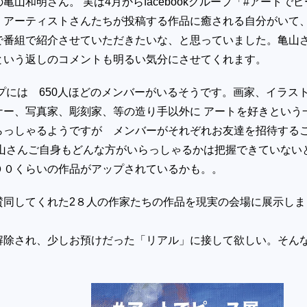
亀山和明さん。 実は4月からfacebookグループ「#アートでピ
、アーティストさんたちが投稿する作品に癒される自分がいて
で番組で紹介させていただきたいな、と思っていました。亀山
という返しのコメントも明るい気分にさせてくれます。
プには 650人ほどのメンバーがいるそうです。画家、イラス
ナー、写真家、彫刻家、等の造り手以外に アートを好きという
らっしゃるようですが メンバーがそれぞれお友達を招待する
亀山さんご自身もどんな方がいらっしゃるかは把握できていない
００くらいの作品がアップされているかも。。
賛同してくれた2８人の作家たちの作品を
現実の会場に展示しま
解除され、少しお預けだった「リアル」に接して欲しい。そん