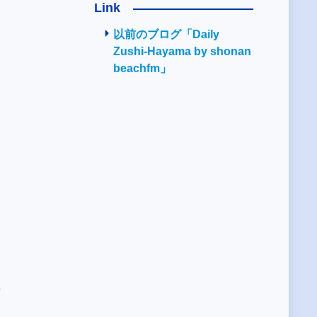
Link
以前のブログ「Daily
Zushi-Hayama by shonan
beachfm」
6