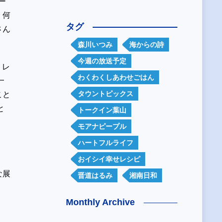
ー
、何
タグ
さん
森川いつみ
海からの詩
今週の放送予定
トレ
わくわくしあわせごはん
一
タウントピックス
こと
と
トークイン葉山
モアナピープル
ハートフルライフ
おイシイ幸せレシピ
な展
晋道はるみ
湘南日和
Monthly Archive