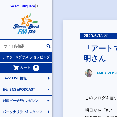
Select Language
▼
2020-6-18 木
「アート
明さん
チケット&グッズ ショッピング
0
カート
DAILY ZUS
JAZZ LIVE情報
番組SNS&PODCAST
このブログを書
湘南ビーチFMマガジン
明日から「#ア
パーソナリティ&スタッフ