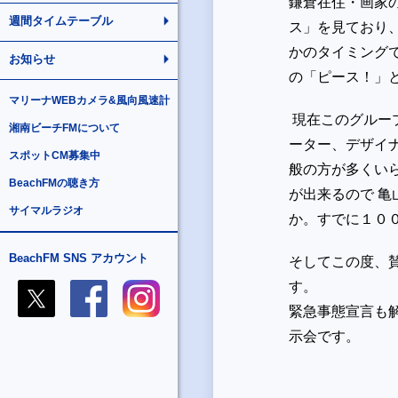
鎌倉在住・画家の
週間タイムテーブル
ス」を見ており
かのタイミング
お知らせ
の「ピース！」
マリーナWEBカメラ&風向風速計
現在このグルー
湘南ビーチFMについて
ーター、デザイ
スポットCM募集中
般の方が多くい
BeachFMの聴き方
が出来るので 
サイマルラジオ
か。すでに１０
BeachFM SNS アカウント
そしてこの度、
す。
緊急事態宣言も
示会です。