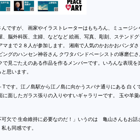
さんですが、 画家やイラストレーターはもちろん、ミュージシ
屋、脳外科医、主婦、などなど 絵画、写真、彫刻、ステンドグ
アマまで２８人が参加します。 湘南で人気のかおかおパンダさ
ビングのハンセン神谷さん クワタバンドベーシストの琢磨仁さ
ークで見ごたえのある作品を作るメンバーです。いろんな表現を
ると思います。
ery－Tです。江ノ島駅から江ノ島に向かうスバナ通りにある 白く
面に面したガラス張りの入りやすいギャラリーです。 玉や羊羹
不可欠で 生命維持に必要なのだ！」いうのは 亀山さんもお話
 私も同感です。