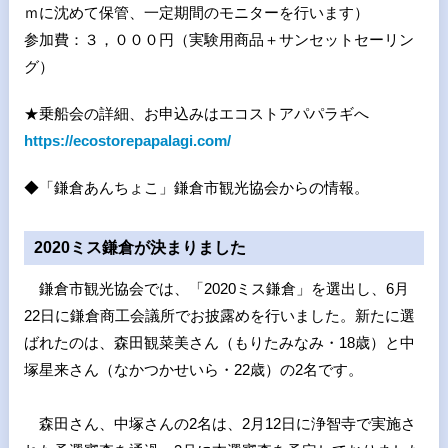
ｍに沈めて保管、一定期間のモニターを行います）
参加費：３，０００円（実験用商品＋サンセットセーリン
グ）
★乗船会の詳細、お申込みはエコストアパパラギへ
https://ecostorepapalagi.com/
◆「鎌倉あんちょこ」鎌倉市観光協会からの情報。
2020ミス鎌倉が決まりました
鎌倉市観光協会では、「
2020
ミス鎌倉」を選出し、
6
月
22
日に鎌倉商工会議所でお披露めを行いました。新たに選
ばれたのは、森田観菜美さん（もりたみなみ・
18
歳）と中
塚星来さん（なかつかせいら・
22
歳）の
2
名です。
森田さん、中塚さんの
2
名は、
2
月
12
日に浄智寺で実施さ