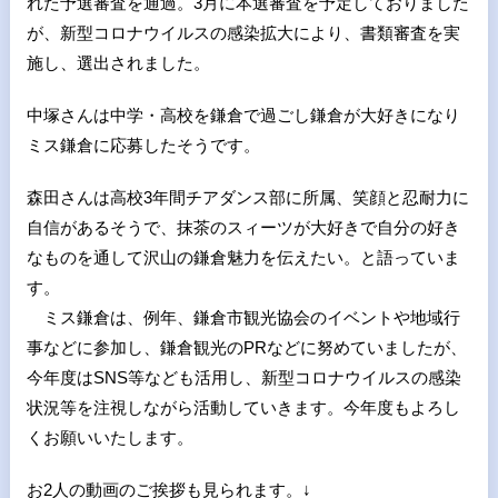
れた予選審査を通過。
3
月に本選審査を予定しておりました
が、新型コロナウイルスの感染拡大により、書類審査を実
施し、選出されました。
中塚さんは中学・高校を鎌倉で過ごし鎌倉が大好きになり
ミス鎌倉に応募したそうです。
森田さんは高校
3
年間チアダンス部に所属、笑顔と忍耐力に
自信があるそうで、抹茶のスィーツが大好きで自分の好き
なものを通して沢山の鎌倉魅力を伝えたい。と語っていま
す。
ミス鎌倉は、例年、鎌倉市観光協会のイベントや地域行
事などに参加し、鎌倉観光の
PR
などに努めていましたが、
今年度は
SNS
等なども活用し、新型コロナウイルスの感染
状況等を注視しながら活動していきます。今年度もよろし
くお願いいたします。
お2人の動画のご挨拶も見られます。↓