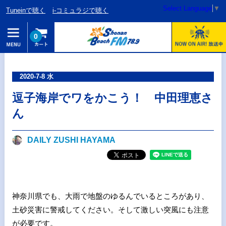
Select Language
▼
Tuneinで聴く
i-コミュラジで聴く
0
2020-7-8 水
逗子海岸でワをかこう！ 中田理恵さ
ん
DAILY ZUSHI HAYAMA
神奈川県でも、大雨で地盤のゆるんでいるところがあり、
土砂災害に警戒してください。そして激しい突風にも注意
が必要です。