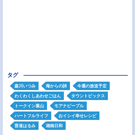
タグ
森川いつみ
海からの詩
今週の放送予定
わくわくしあわせごはん
タウントピックス
トークイン葉山
モアナピープル
ハートフルライフ
おイシイ幸せレシピ
晋道はるみ
湘南日和