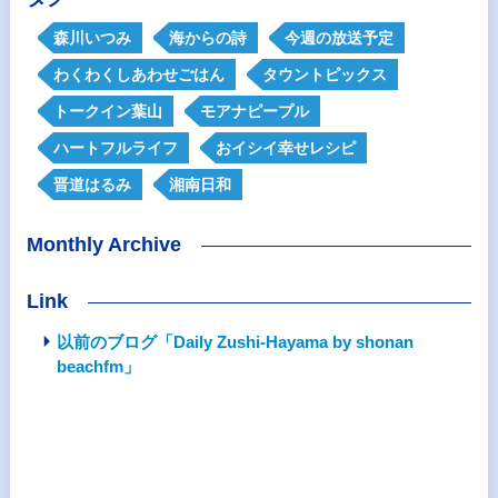
森川いつみ
海からの詩
今週の放送予定
わくわくしあわせごはん
タウントピックス
トークイン葉山
モアナピープル
ハートフルライフ
おイシイ幸せレシピ
晋道はるみ
湘南日和
Monthly Archive
Link
以前のブログ「Daily Zushi-Hayama by shonan
beachfm」