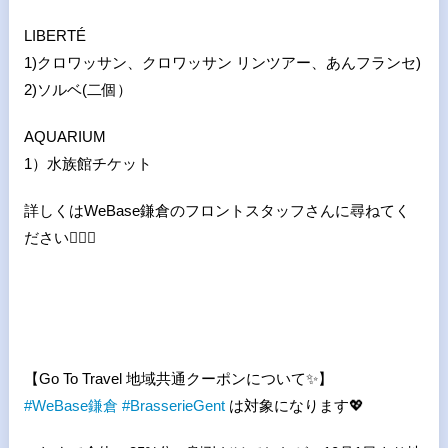
LIBERTÉ
1)クロワッサン、クロワッサン リンツアー、あんフランセ)
2)ソルベ(二個）
AQUARIUM
1）水族館チケット
詳しくはWeBase鎌倉のフロントスタッフさんに尋ねてく
ださい
💁🏻
【Go To Travel 地域共通クーポンについて
✨
】
#
WeBase
鎌倉
#
BrasserieGent
は対象になります
💖