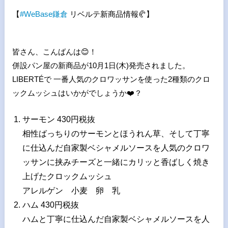
【
#
WeBase
鎌倉
リベルテ新商品情報
🥐
】
皆さん、こんばんは
😊
！
併設パン屋の新商品が10月1日(木)発売されました。
LIBERTÉで 一番人気のクロワッサンを使った2種類のクロ
ックムッシュはいかがでしょうか
❤
？
サーモン 430円税抜
相性ばっちりのサーモンとほうれん草、そして丁寧
に仕込んだ自家製ベシャメルソースを人気のクロワ
ッサンに挟みチーズと一緒にカリッと香ばしく焼き
上げたクロックムッシュ
アレルゲン 小麦 卵 乳
ハム 430円税抜
ハムと丁寧に仕込んだ自家製ベシャメルソースを人