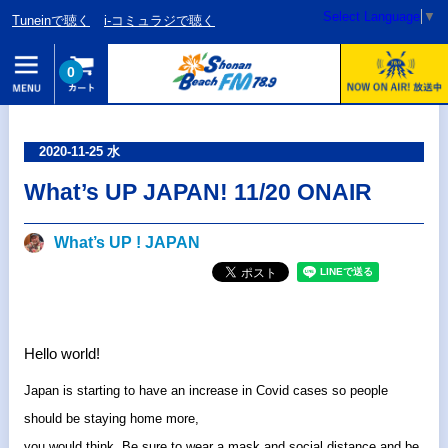
Select Language
▼
Tuneinで聴く
i-コミュラジで聴く
0
2020-11-25 水
What’s UP JAPAN! 11/20 ONAIR
What’s UP ! JAPAN
Hello world!
Japan is starting to have an increase in Covid cases so people
should be staying home more,
you would think. Be sure to wear a mask and social distance and be