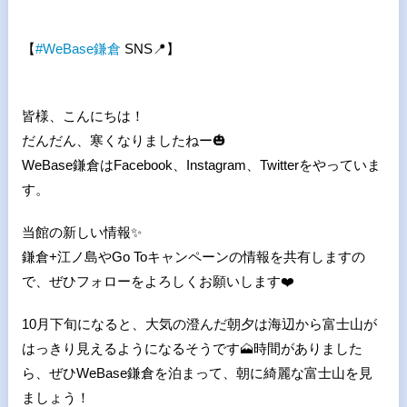
【
#
WeBase
鎌倉
SNS
📍
】
皆様、こんにちは！
だんだん、寒くなりましたねー
🎃
WeBase鎌倉はFacebook、Instagram、Twitterをやっていま
す。
当館の新しい情報
✨
鎌倉+江ノ島やGo Toキャンペーンの情報を共有しますの
で、ぜひフォローをよろしくお願いします
❤
10月下旬になると、大気の澄んだ朝夕は海辺から富士山が
はっきり見えるようになるそうです
🗻
時間がありました
ら、ぜひWeBase鎌倉を泊まって、朝に綺麗な富士山を見
ましょう！