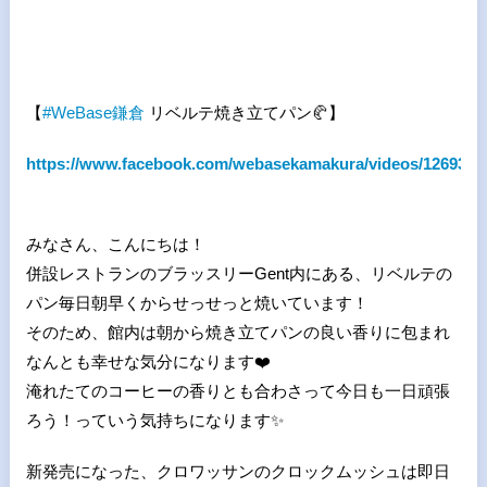
【
#
WeBase
鎌倉
リベルテ焼き立てパン
🥐
】
https://www.facebook.com/webasekamakura/videos/1269346
みなさん、こんにちは！
併設レストランのブラッスリーGent内にある、リベルテの
パン毎日朝早くからせっせっと焼いています！
そのため、館内は朝から焼き立てパンの良い香りに包まれ
なんとも幸せな気分になります
❤
淹れたてのコーヒーの香りとも合わさって今日も一日頑張
ろう！っていう気持ちになります
✨
新発売になった、クロワッサンのクロックムッシュは即日