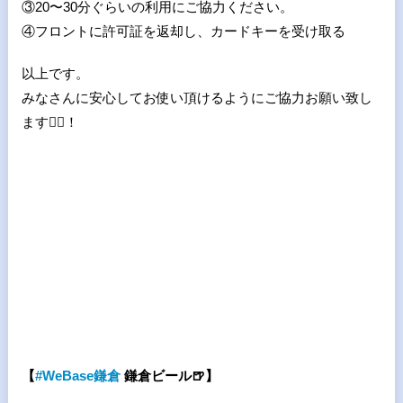
③20
〜
30
分ぐらいの利用にご協力ください。
④
フロントに許可証を返却し、カードキーを受け取る
以上です。
みなさんに安心してお使い頂けるようにご協力お願い致し
ます🙇‍♀️！
【
#
WeBase
鎌倉
鎌倉ビール
🍺
】