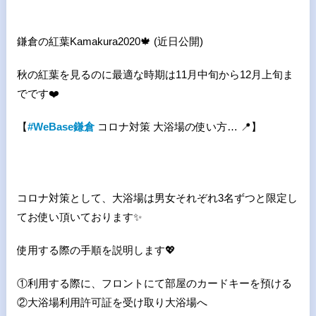
鎌倉の紅葉
Kamakura2020
🍁
(近日公開
)
秋の紅葉を見るのに最適な時期は11月中旬から12月上旬ま
でです
❤
【
#WeBase鎌倉
コロナ対策 大浴場の使い方
…
📍】
コロナ対策として、大浴場は男女それぞれ
3
名ずつと限定し
てお使い頂いております✨
使用する際の手順を説明します💖
①利用する際に、フロントにて部屋のカードキーを預ける
②
大浴場利用許可証を受け取り大浴場へ