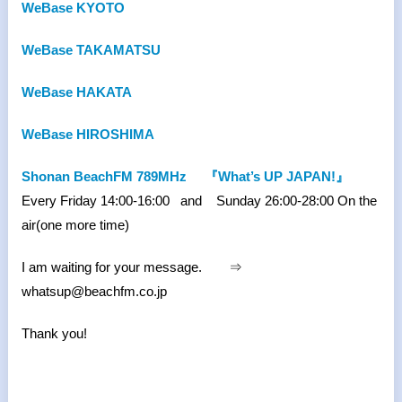
WeBase KYOTO
WeBase TAKAMATSU
WeBase HAKATA
WeBase HIROSHIMA
Shonan BeachFM 789MHz
『What’s UP JAPAN!』
Every Friday 14:00-16:00 and Sunday 26:00-28:00 On the
air(one more time)
I am waiting for your message. ⇒
whatsup@beachfm.co.jp
Thank you!