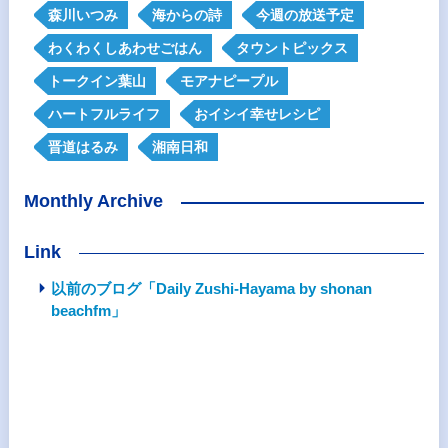
森川いつみ
海からの詩
今週の放送予定
わくわくしあわせごはん
タウントピックス
トークイン葉山
モアナピープル
ハートフルライフ
おイシイ幸せレシピ
晋道はるみ
湘南日和
Monthly Archive
Link
以前のブログ「Daily Zushi-Hayama by shonan
beachfm」