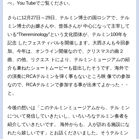
べ」You Tubeでご覧ください。
さらに12月27日～29日、テルミン博士の国ロシアで、テル
ミン博士のお嬢さんや、曾孫さんが 中心になって主宰して
いる“Thereminology”という文化団体が、テルミン100年を
記念 したフェスティバルを開催します。大西さんも今回参
加。今年は、オンライン開催なので、クリスマスの曲２
曲、の他、リクエス トにより、テルミンミュージアムの紹
介も兼ねたショートムービーも提出したそうです。海外で
の演奏にRCAテルミンを弾く事もないところ映 像での参加
なので、RCAテルミンで参加する事が出来てよかった・・
と。
今後の想いは「このテルミンミュージアムから、テル ミン
について発信していきたいし、いろいろなテルミン奏者を
紹介していきたいです。 海外からも、人が訪れる施設にな
れたら嬉しいです」とお話くださいました。そうテルミン