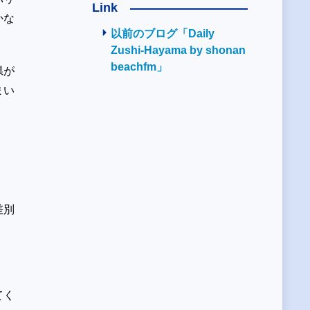
Link
かな
以前のブログ「Daily
Zushi-Hayama by shonan
beachfm」
県が
まい
差別
てく