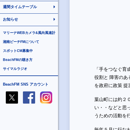
週間タイムテーブル
お知らせ
マリーナWEBカメラ&風向風速計
湘南ビーチFMについて
スポットCM募集中
BeachFMの聴き方
サイマルラジオ
「手をつなぐ育
役割と 障害の
BeachFM SNS アカウント
を政府に政策 
葉山町には約２
い・・などと思
うための活動を
毎年５月に行な