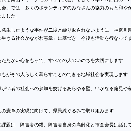
大会」では 多くのボランティアのみなさんの協力のもと和や
れました。
に発生したような事件が二度と繰り返されないように 神奈川
に生きる社会かながわ憲章」に基づき 今後も活動を行なって
あたたかい心をもって、すべての人のいのちを大切にします
誰もがその人らしく暮らすことのできる地域社会を実現します
障がい者の社会への参加を妨げるあらゆる壁、いかなる偏見や
この憲章の実現に向けて、県民総ぐるみで取り組みます
の課題は 障害者の親、障害者自身の高齢化と市倉会長は話し