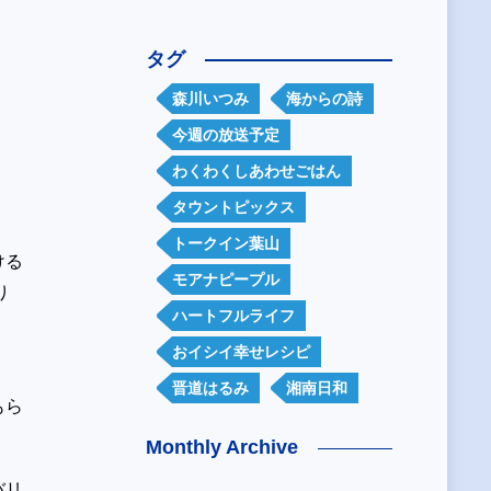
タグ
森川いつみ
海からの詩
今週の放送予定
わくわくしあわせごはん
タウントピックス
トークイン葉山
ける
モアナピープル
り
ハートフルライフ
おイシイ幸せレシピ
晋道はるみ
湘南日和
もら
Monthly Archive
バリ