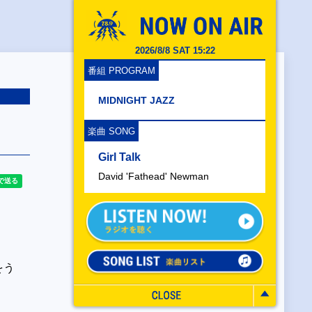
2026/8/8 SAT 15:22
番組 PROGRAM
MIDNIGHT JAZZ
楽曲 SONG
Girl Talk
David 'Fathead' Newman
をう