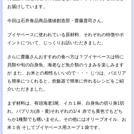
お届けしています。
今回は石井食品商品価値創造部・齋藤貴司さん。
ブイヤベースに使われている原材料、それぞれの特徴やポ
イントについて、じっくりお話いただきました。
さらに齋藤さんおすすめの食べ方は？ブイヤベースは特に
貝類や旬の白身魚、海老など魚介類のうまみを楽しみます
が また、お米との相性もいいので・・・ じつは、パエリア
も簡単につくれると。炊飯器で簡単に作れるレシピをご紹
介いただきました。
まず材料は、有頭海老3尾、イカ１杯、白身魚の切り身1切
れ、パプリカ(赤・黄)それぞれの1/４ 赤でも黄色でもどち
らか1種類でも構いません。その他にはオリーブオイル、お
米１合 そしてブイヤベース用スープ１袋です。