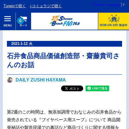
Select Language
▼
Tuneinで聴く
i-コミュラジで聴く
0
2021-1-12 火
石井食品商品価値創造部・齋藤貴司さ
んのお話
DAILY ZUSHI HAYAMA
第2週のこの時間は、無添加調理でおなじみの石井食品から
発売されている『ブイヤベース用スープ』について 商品開
発秘話や製造現場での裏話など商品づくりに関する情報を