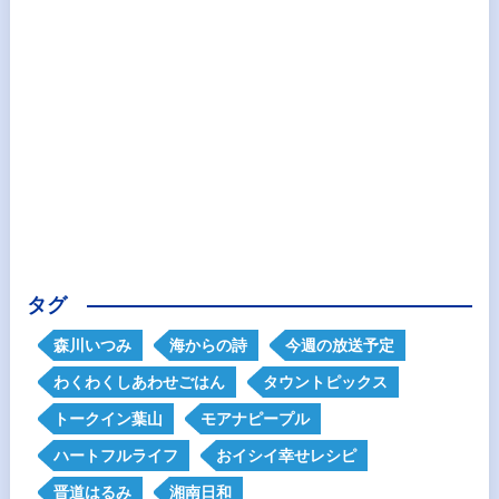
タグ
森川いつみ
海からの詩
今週の放送予定
わくわくしあわせごはん
タウントピックス
トークイン葉山
モアナピープル
ハートフルライフ
おイシイ幸せレシピ
晋道はるみ
湘南日和