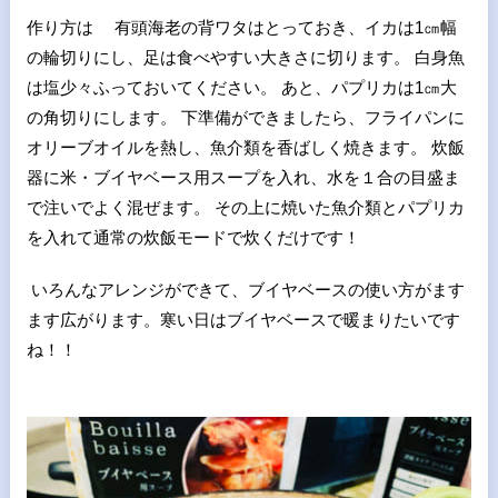
作り方は 有頭海老の背ワタはとっておき、イカは1㎝幅
の輪切りにし、足は食べやすい大きさに切ります。 白身魚
は塩少々ふっておいてください。 あと、パプリカは1㎝大
の角切りにします。 下準備ができましたら、フライパンに
オリーブオイルを熱し、魚介類を香ばしく焼きます。 炊飯
器に米・ブイヤベース用スープを入れ、水を１合の目盛ま
で注いでよく混ぜます。 その上に焼いた魚介類とパプリカ
を入れて通常の炊飯モードで炊くだけです！
いろんなアレンジができて、ブイヤベースの使い方がます
ます広がります。寒い日はブイヤベースで暖まりたいです
ね！！