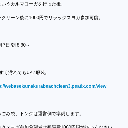
というカルマヨーガを行った後、
クリーン後に1000円でリラックスヨガ参加可能。
月7日 朝 8:30～
やすく汚れてもいい服装。
s://webasekamakurabeachclean3.peatix.com/view
るごみ袋、トングは運営側で準備します。
クスヨガ参加希望者は受講費1000円現地払いください。