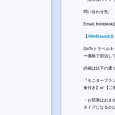
問い合わせ先:
Email: frontdes
【
#WeBase
鎌倉
GoToトラベル
ー価格で宿泊して
詳細は以下の通り
『モニタープラ
食付き】or 【
・お部屋はおまか
タイプになるか