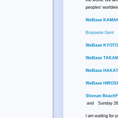
peoples’ worldwid
WeBase KAMA
Brasserie Gent
WeBase KYOT
WeBase TAKA
WeBase HAKA
WeBase HIROS
Shonan Beach
and Sunday 26:0
I am waiting f