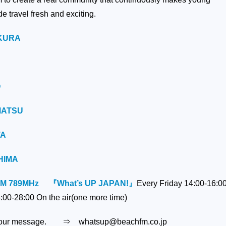
e travel fresh and exciting.
KURA
O
MATSU
TA
HIMA
FM 789MHz
『What’s UP JAPAN!』
Every Friday 14:00-16:0
0-28:00 On the air(one more time)
or your message. ⇒ whatsup@beachfm.co.jp