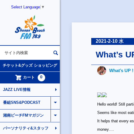
Select Language
▼
2021-2-10 水
What’s U
チケット&グッズ ショッピング
What’s UP 
0
カート
JAZZ LIVE情報
番組SNS&PODCAST
Hello world! Still pa
Seems like most eatin
湘南ビーチFMマガジン
It helps that every e
パーソナリティ&スタッフ
money….