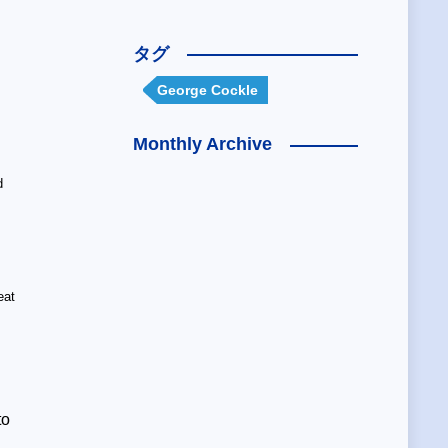
タグ
George Cockle
Monthly Archive
d
eat
to