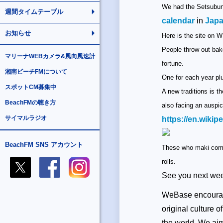
We had the Setsubun
週間タイムテーブル
calendar
in
Jap
お知らせ
Here is the site on W
People throw out bak
マリーナWEBカメラ&風向風速計
fortune.
湘南ビーチFMについて
One for each year pl
スポットCM募集中
A new traditions is t
BeachFMの聴き方
also facing an auspic
サイマルラジオ
https://en.wikipe
BeachFM SNS アカウント
These who maki come 
rolls.
See you next w
WeBase encourage
original culture 
the world. We ai