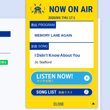
2026/8/6 THU 17:1
番組 PROGRAM
MEMORY LANE AGAIN
楽曲 SONG
I Didn't Know About You
Jo Stafford