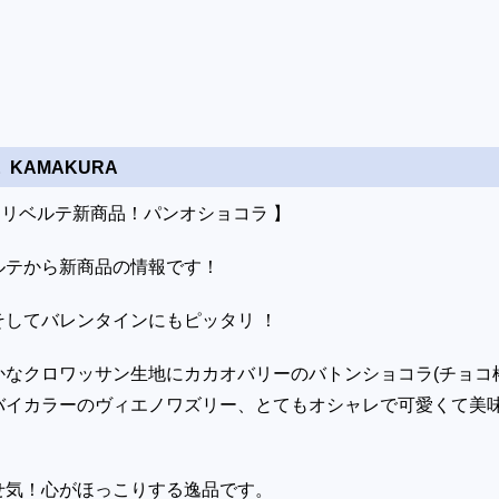
E KAMAKURA
リベルテ新商品！パンオショコラ 】
゙ルテから新商品の情報です！
してバレンタインにもピッタリ ！
かなクロワッサン生地にカカオバリーのバトンショコラ(チョコ
゙イカラーのヴィエノワズリー、とてもオシャレで可愛くて美
せ気！心がほっこりする逸品です。