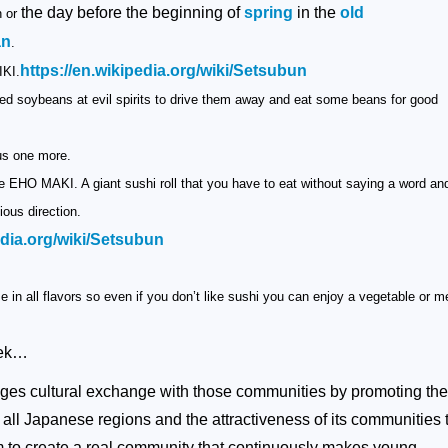
the day before the beginning of
spring
in the
old
 or
an
.
https://en.wikipedia.org/
wiki/Setsubun
IKI.
ed soybeans at evil spirits to drive them away and eat some beans for good
us one more.
he EHO MAKI. A giant sushi roll that you have to eat without saying a word an
ious direction.
dia.org/wiki/
Setsubun
in all flavors so even if you don’t like sushi you can enjoy a vegetable or m
eek…
s cultural exchange with those communities by promoting the
of all Japanese regions and the attractiveness of its communities 
m to create a real community that continuously makes young