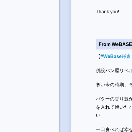
Thank you!
From WeBAS
【
#WeBase
鎌倉
併設パン屋リヘ
寒い今の時期、そ
バターの香り豊
を入れて焼いたハ
い
一口食べれば幸