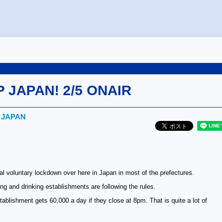
P JAPAN! 2/5 ONAIR
! JAPAN
rtial voluntary lockdown over here in Japan in most of the prefectures.
g and drinking establishments are following the rules.
stablishment gets 60,000 a day if they close at 8pm. That is quite a lot of