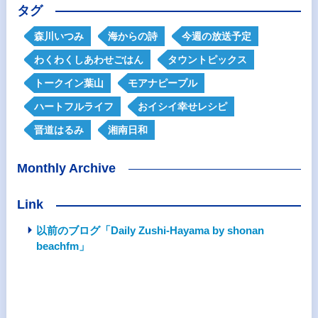
タグ
森川いつみ
海からの詩
今週の放送予定
わくわくしあわせごはん
タウントピックス
トークイン葉山
モアナピープル
ハートフルライフ
おイシイ幸せレシピ
晋道はるみ
湘南日和
Monthly Archive
Link
以前のブログ「Daily Zushi-Hayama by shonan
beachfm」