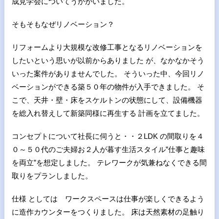
成見学会についてうかがいました。
そもそもなぜリノベーション？
リフォームより大規模な改修工事となるリノベーションを
したいという思いが以前からありました が、なかなかそう
いった案件がありませんでした。 そういった中、今回リノ
ベーションができる築５０年の物件が入手できました。 そ
こで、天井・壁・床をスケルトンの状態にして、設備機器
を総入れ替えして新築同様に再生する 計画を立てました。
コンセプトについて社長に伺うと・・２LDK の間取りを４
０～５０代のご夫婦お２人が暮す生活スタイル”仕事と趣味
を両立”を想定しました。 テレワークが気兼ねなくできる間
取りをプランしました。
仕様 としては ワークスペースは仕事が楽しくできるよう
に造作カウンターをつくりました。 床は天然素材の足触り