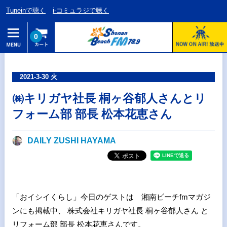
Tuneinで聴く
i-コミュラジで聴く
0
2021-3-30 火
㈱キリガヤ社長 桐ヶ谷郁人さんとリ
フォーム部 部長 松本花恵さん
DAILY ZUSHI HAYAMA
「おイシイくらし」今日のゲストは 湘南ビーチfmマガジ
ンにも掲載中、 株式会社キリガヤ社長 桐ヶ谷郁人さん と
リフォーム部 部長 松本花恵さんです。