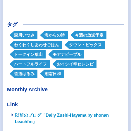
タグ
森川いつみ
海からの詩
今週の放送予定
わくわくしあわせごはん
タウントピックス
トークイン葉山
モアナピープル
ハートフルライフ
おイシイ幸せレシピ
晋道はるみ
湘南日和
Monthly Archive
Link
以前のブログ「Daily Zushi-Hayama by shonan
beachfm」