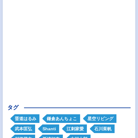
タグ
晋道はるみ
鎌倉あんちょこ
星空リビング
武本匡弘
Shanti
江刺家愛
石川茱帆