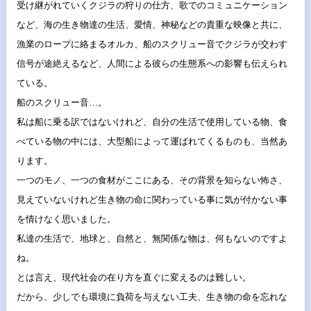
受け継がれていくクジラの狩りの仕方、
歌でのコミュニケーション
など、海の生き物達の生活、愛情、
神秘などの貴重な映像と共に、
漁業のロープに絡まるオルカ、
船のスクリュー音でクジラが交わす
信号が途絶えるなど、
人間による彼らの生態系への影響も伝えられ
ている。
船のスクリュー音…。
私は船に乗る訳ではないけれど、自分の生活で使用している物、
食
べている物の中には、大型船によって運ばれてくるものも、
当然あ
ります。
一つのモノ、一つの食材がここにある、
その背景を知らない怖さ、
見えていないけれど生き物の命に関わっている事に気が付かない事
を情けなく思いました。
私達の生活で、地球と、自然と、無関係な物は、
何もないのですよ
ね。
とは言え、現代社会の在り方を直ぐに変えるのは難しい。
だから、
少しでも環境に負荷を与えない工夫、
生き物の命を忘れな