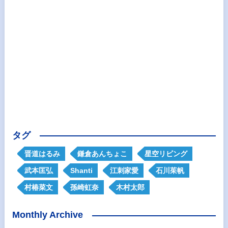
タグ
晋道はるみ
鎌倉あんちょこ
星空リビング
武本匡弘
Shanti
江刺家愛
石川茱帆
村椿菜文
孫崎虹奈
木村太郎
Monthly Archive