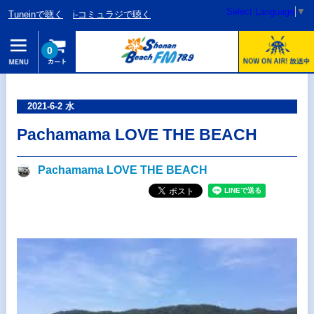
Select Language
▼
Tuneinで聴く
i-コミュラジで聴く
0
2021-6-2 水
Pachamama LOVE THE BEACH
Pachamama LOVE THE BEACH