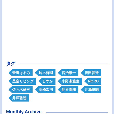
タグ
晋道はるみ
鈴木啓輔
宮治淳一
折田育造
星空リビング
しずか
小野瀬雅生
NORO
佐々木雄三
高橋宏明
池谷直樹
井澤聡朗
井澤聡朗
Monthly Archive