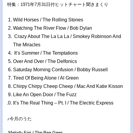
特集：1971年7月31日付ヒットチャート聞きまくり
Wild Horses / The Rolling Stones
Watching The River Flow / Bob Dylan
Crazy About The La La La / Smokey Robinson And
The Miracles
It’s Summer / The Temptations
Over And Over / The Delfonics
Saturday Morning Confusion / Bobby Russell
Tired Of Being Alone / Al Green
Chirpy Chirpy Cheep Cheep / Mac And Katie Kisson
Like An Open Door / The Fuzz
It’s The Real Thing – Pt. I / The Electric Express
♪今月のうた
Melody Fair / The Bee Gees