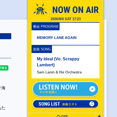
2026/8/8 SAT 17:23
番組 PROGRAM
MEMORY LANE AGAIN
楽曲 SONG
My Ideal (Vo. Scrappy
Lambert)
Sam Lanin & His Orchestra
子海
あた