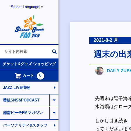
Select Language
▼
2021-8-2 月
週末の出
チケット&グッズ ショッピング
DAILY ZUS
0
カート
JAZZ LIVE情報
先週末は逗子海
番組SNS&PODCAST
水浴場はクロー
湘南ビーチFMマガジン
しかし引き続き
パーソナリティ&スタッフ
ってくださいま