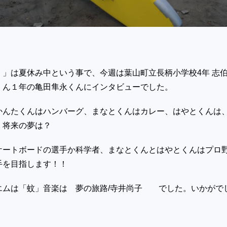
！」は夏休み中という事で、今週は葉山町立長柄小学校4年 志
くん１年の亀田隼永くんにインタビューでした。
かんたくんはハンバーグ、まなとくんはカレー、はやとくんは
。将来の夢は？
ケートボードの選手か科学者、まなとくんとはやとくんはプロ
手を目指します！！
エムは「蚊」音楽は 夢の旅路/寺井尚子 でした。いかがで