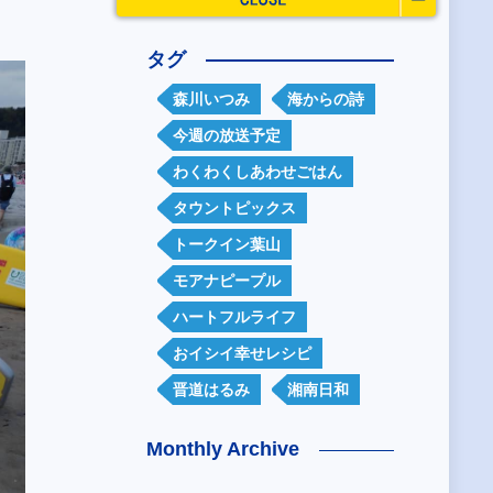
タグ
森川いつみ
海からの詩
今週の放送予定
わくわくしあわせごはん
タウントピックス
トークイン葉山
モアナピープル
ハートフルライフ
おイシイ幸せレシピ
晋道はるみ
湘南日和
Monthly Archive