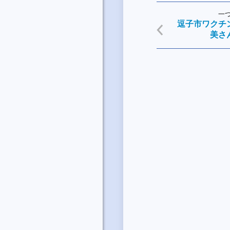
一
逗子市ワクチ
美さ