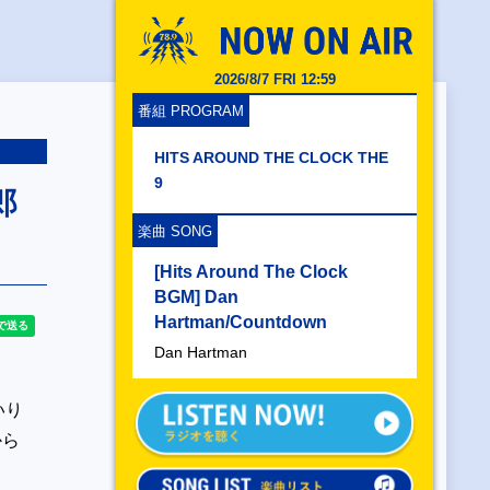
2026/8/7 FRI 12:59
番組 PROGRAM
HITS AROUND THE CLOCK THE
9
郎
楽曲 SONG
[Hits Around The Clock
BGM] Dan
Hartman/Countdown
Dan Hartman
いり
から