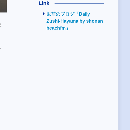
Link
以前のブログ「Daily
Zushi-Hayama by shonan
軟
beachfm」
ス