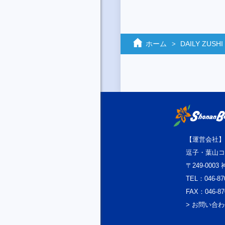
ホーム
DAILY ZUSHI
【運営会社】
逗子・葉山コ
〒249-000
TEL：046-87
FAX：046-87
> お問い合