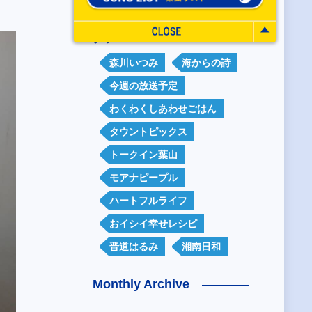
タグ
森川いつみ
海からの詩
今週の放送予定
わくわくしあわせごはん
タウントピックス
トークイン葉山
モアナピープル
ハートフルライフ
おイシイ幸せレシピ
晋道はるみ
湘南日和
Monthly Archive