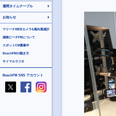
週間タイムテーブル
お知らせ
マリーナWEBカメラ&風向風速計
湘南ビーチFMについて
スポットCM募集中
BeachFMの聴き方
サイマルラジオ
BeachFM SNS アカウント