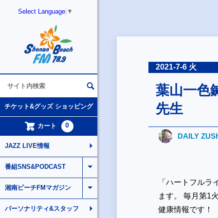
Select Language
▼
2021-7-6 火
葉山一色
先生
チケット&グッズ ショッピング
0
カート
DAILY ZUS
JAZZ LIVE情報
番組SNS&PODCAST
「ハートフルラ
湘南ビーチFMマガジン
ます。 毎月第
パーソナリティ&スタッフ
健康情報です！