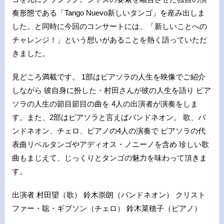
奏形態である「Tango Nuevo新しいタンゴ」を産み出しま
した。と同時に今回のコンサートには、「新しいことへの
チャレンジ！」という想いがあることを熱く語っていただ
きました。
見どころ満載です。 1部はピアソラの人生を映像でご紹介
しながら 彼自身に扮した・村田さんが彼の人生を語り ピア
ソラの人生の節目節目の曲を 4人の出演者が演奏をしま
す。また、2部はピアソラと言えばバンドネオン。 歌、バ
ンドネオン、チェロ、ピアノの4人の演奏で ピアソラの代
表曲リベルタンゴやアディオス・ノニーノを含め 珍しい歌
曲もまじえて、じっくりとタンゴの魅力を味わって頂きま
す。
出演者 村田望（歌） 鈴木崇朗（バンドネオン） クリスト
ファー・聡・ギブソン（チェロ） 鈴木菜穂子（ピアノ）