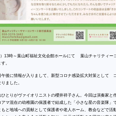
日）13時～葉山町福祉文化会館ホールにて 葉山チャリティー
ます。
に情報が入りまして、新型コロナ感染拡大対策として 
なりました。
おひとりがヴァイオリニストの櫻井祥子さん。今回は演奏家と
ロアマ混在の幼稚園の保護者で結成した「小さな星の音楽隊」
ともと地域への貢献として保護者や老人ホーム、教会などで活