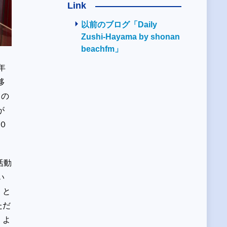
Link
以前のブログ「Daily
Zushi-Hayama by shonan
beachfm」
年
移
まの
が
０
活動
い
、と
ただ
くよ