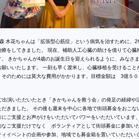
森 木花ちゃんは「拡張型心筋症」という病気を治すために、2
治療をしてきました。 現在、補助人工心臓の助けを借りて心臓
す。 きかちゃんが4歳のお誕生日を迎えられるように、みなさ
お願いいたします。 一刻も早く渡米し、心臓移植を受けること
。そのためには莫大な費用がかかります。目標金額は 3億５０
にご出演いただいたとき「きかちゃんを救う会」の発足の経緯や
ただきました。 その後も週末を中心に各地で街頭募金をおこな
方にご支援とお声がけをいただいてパワーをいただいています
的なご支援だけでなく ボランティアとして街頭募金に参加い
ティイベントの企画や参加、地域でも募金箱を置いていただい