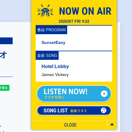
2026/8/7 FRI 9:22
番組 PROGRAM
SunsetEasy
オ
楽曲 SONG
Hotel Lobby
James Vickery
ん