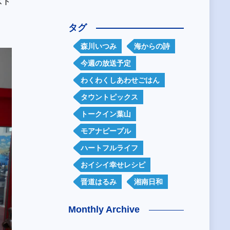
スト
タグ
森川いつみ
海からの詩
今週の放送予定
わくわくしあわせごはん
タウントピックス
トークイン葉山
モアナピープル
ハートフルライフ
おイシイ幸せレシピ
晋道はるみ
湘南日和
Monthly Archive