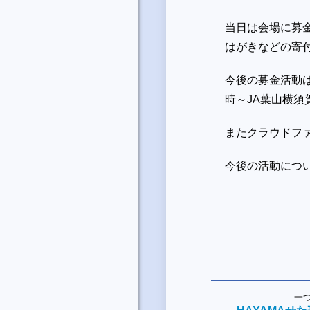
当日は会場に募
はがきなどの寄
今後の募金活動
時～JA葉山横
またクラウドフ
今後の活動につ
一