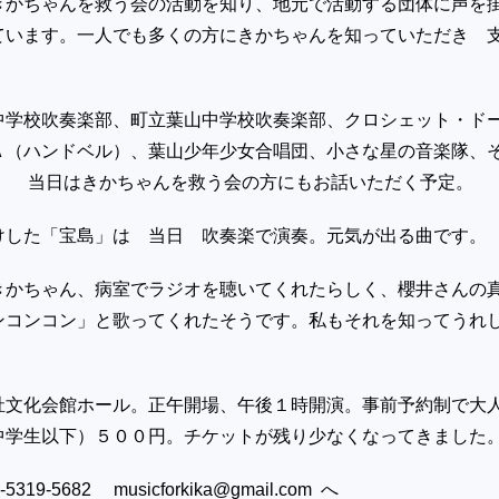
きかちゃんを救う会の活動を知り、地元で活動する団体に声を
ています。一人でも多くの方にきかちゃんを知っていただき 
と。
中学校吹奏楽部、町立葉山中学校吹奏楽部、クロシェット・ド
Ａ（ハンドベル）、葉山少年少女合唱団、小さな星の音楽隊、
。 当日はきかちゃんを救う会の方にもお話いただく予定。
けした「宝島」は 当日 吹奏楽で演奏。元気が出る曲です。
きかちゃん、病室でラジオを聴いてくれたらしく、櫻井さんの
ンコンコン」と歌ってくれたそうです。私もそれを知ってうれ
祉文化会館ホール。正午開場、午後１時開演。事前予約制で大
中学生以下）５００円。チケットが残り少なくなってきました
19-5682 musicforkika@gmail.com へ