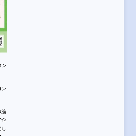
コン
コン
作編
で企
動し