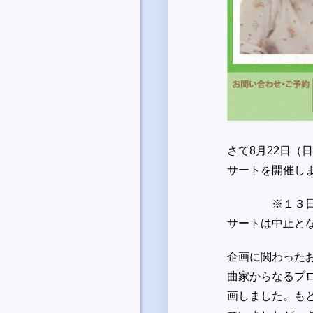
さて8月22日（
サートを開催し
※１３日午後
サートは中止と
企画に関わった
曲家からなるプ
画しました。も