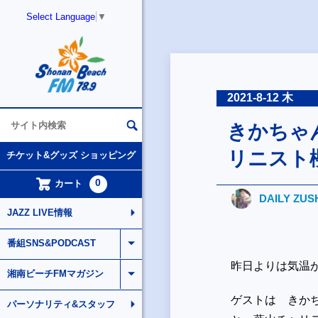
Select Language
▼
2021-8-12 木
きかちゃ
リニスト
チケット&グッズ ショッピング
0
カート
DAILY ZUS
JAZZ LIVE情報
番組SNS&PODCAST
昨日よりは気温
湘南ビーチFMマガジン
ゲストは きか
パーソナリティ&スタッフ