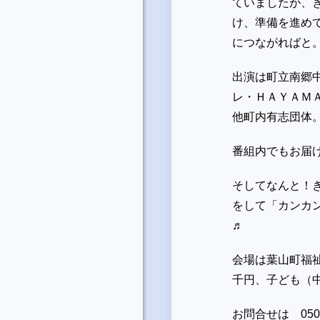
ていましたが、
け、準備を進め
につながれば
出演は町立南郷
レ・ＨＡＹＡＭ
他町内有志団体
番組内でもお届
そしてなんと！
をして「カンカ
♬
会場は葉山町福
千円、子ども（
お問合せは 050-53