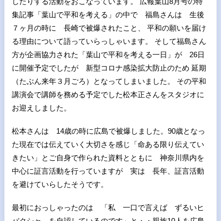
したりする活動をおこなっています。 広報葉山8月号の特
集記事「葉山で平和を考える」の中で 福島さんは 生後
７ヶ月の時に 長崎で被爆されたこと、 平和の願いを届け
る理由について語っていらっしゃいます。 そして福島さん
方が企画協力された「葉山で平和を考える一日」が 26日
に開催予定でしたが 新型コロナ感染拡大防止のため 延期
（たぶん来年３月ごろ）となってしまいました。 その平和
講演会で講師を務める予定でした松本正さんをスタジオに
お迎えしました。
松本さんは 14歳の時に広島で被爆しました。90歳となっ
た現在では伝えていく大切さを感じ「命ある限り伝えてい
きたい」とご自身で作られた資料とともに 神奈川県内を
中心に証言活動を行っていますが 実は 長年、証言活動
を避けていらしたそうです。
最初におっしゃったのは 「私 一口で言えば ずるいヒ
バクシャ を自認しているのです」と・・親族10人を広島