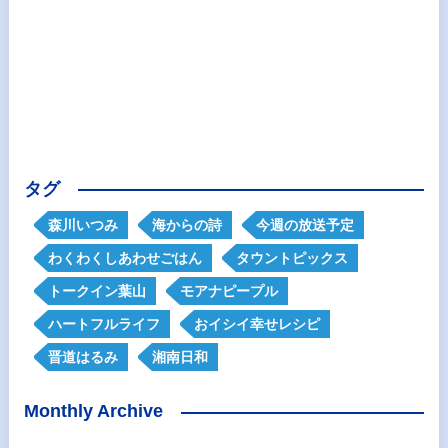
タグ
森川いつみ
海からの詩
今週の放送予定
わくわくしあわせごはん
タウントピックス
トークイン葉山
モアナピープル
ハートフルライフ
おイシイ幸せレシピ
晋道はるみ
湘南日和
Monthly Archive