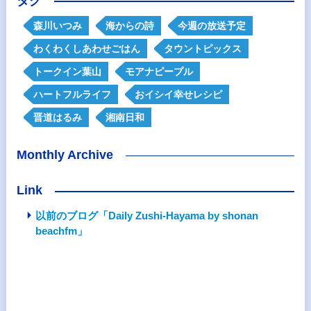
タグ
森川いつみ
海からの詩
今週の放送予定
わくわくしあわせごはん
タウントピックス
トークイン葉山
モアナピープル
ハートフルライフ
おイシイ幸せレシピ
晋道はるみ
湘南日和
Monthly Archive
Link
以前のブログ「Daily Zushi-Hayama by shonan
beachfm」