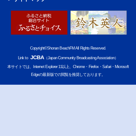
Copyright©Shonan BeachFM All Rights Reserved.
JCBA
Link to
（Japan Community Broadcasting Association）
本サイトでは、Internet Explorer 11以上、Chrome・Firefox・Safari・Microsoft
Edgeの最新版での閲覧を推奨しております。