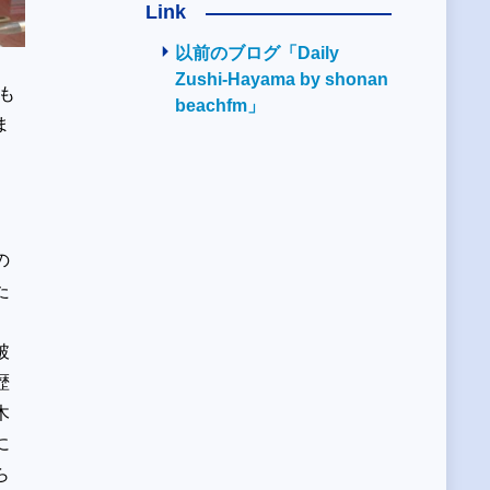
Link
以前のブログ「Daily
Zushi-Hayama by shonan
も
beachfm」
ま
の
た
破
歴
木
に
ら