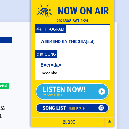
2026/8/8 SAT 2:24
番組 PROGRAM
WEEKEND BY THE SEA[sat]
楽曲 SONG
Everyday
Incognito
建築
ま