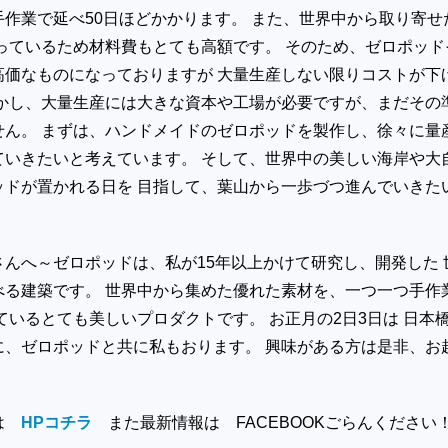
作業で延べ50日ほどかかります。 また、世界中から取り寄せ
っているため材料費もとても高額です。 そのため、ゼロポッド
高価なものになっておりますが 大量生産しない限りコストが下
しかし、大量生産には大きな資本や工場が必要ですが、まだその
せん。 まずは、ハンドメイドのゼロポッドを製作し、徐々に量
ていきたいと考えています。 そして、世界中の美しい海岸や大
ッドが置かれる日を 目指して、葉山から一歩づつ進んでいきた
。
んへ～ゼロポッドは、私が15年以上かけて研究し、開発した 
べる建築です。 世界中から集めた優れた素材を、一つ一つ手作
ているとても美しいプロダクトです。 お正月の2日3日は 日本
に、ゼロポッドと共に私もおります。 興味がある方は是非、お
報は
HPコチラ
また最新情報は FACEBOOKごらんください