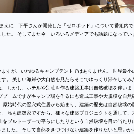
どまえに 下平さんが開発した「ゼロポッド」について番組内で
ました。 そしてまた今 いろいろメディアでも話題になってい
？
いますが、いわゆるキャンプテントではありません。 世界最小
です。 美しい海岸や大自然を見たらそこでゆっくり滞在してみ
ね。 しかし、ホテルや別荘を作る建築工事は自然破壊を伴いま
ンプブームですがキャンプ場を作るにも造成工事や大規模な自然
。 原始時代の竪穴式住居から始まり、建築の歴史は自然破壊の
た。 私も建築家ですから、様々な建築プロジェクトを通して、
 山をブルトーザーで平らにしたりという自然破壊を目の当たり
きました。 そして自然をきづつけない建築を作りたいと思いか