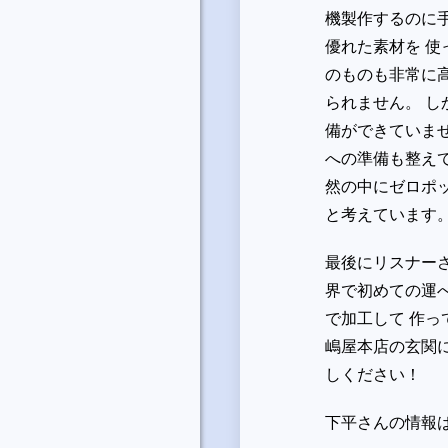
機製作するのに手
優れた素材を 使
のものも非常に
られません。 
備ができていま
への準備も整え
然の中にゼロポ
と考えています
最後にリスナーさ
界で初めての運
で加工して 作っ
嶋屋本店の玄関
しください！
下平さんの情