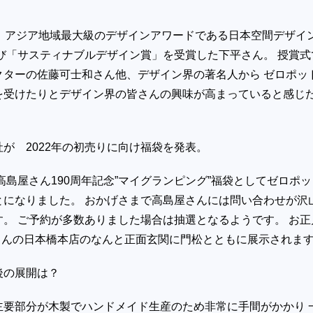
に、アジア地域最大級のデザインアワードである日本空間デザイ
び「サスティナブルデザイン賞」を受賞した下平さん。 授賞式
クターの佐藤可士和さん他、デザイン界の著名人から ゼロポッ
を受けたりとデザイン界の皆さんの興味が高まっていると感じ
が 2022年の初売りに向け福袋を発表。
高島屋さん190周年記念”マイグランピング”福袋としてゼロポッ
とになりました。 おかげさまで高島屋さんには問い合わせが沢
。 ご予約が多数ありました場合は抽選となるようです。 お正
屋さんの日本橋本店のなんと正面玄関に門松とともに展示されま
後の展開は？
主要部分が木製でハンドメイド生産のため非常に手間がかかり 