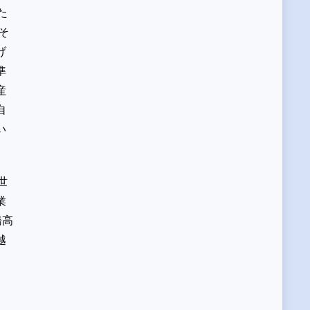
た
そ
げ
準
産
自
い
世
業
橋高
越
！