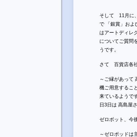
そして 11月
で 「銀賞」およ
はアートディレ
についてご質問
うです。
さて 百貨店各社
～ご縁があって 
機ご用意するこ
来ているようです
日3日は 高島
ゼロボット、今
～ゼロポッドは