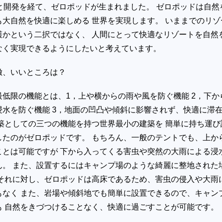
と開発を経て、ゼロポッドが生まれました。 ゼロポッドは自然
大自然を快適に楽しめる 世界を実現します。 いままでのリゾ
護かという二択ではなく、 人間にとって快適なリゾートを自然
なく実現できるようにしたいと考えています。
徴、いいところは？
低限の機能とは、1，上や横からの雨や風を防ぐ機能 2，下か
浸水を防ぐ機能 3，地面の凹凸や傾斜に影響されず、快適に滞
築としての三つの機能を持つ世界最小の建築を 簡単に持ち運び
したのがゼロポッドです。 もちろん、一般のテントでも、上か
ことは可能ですが 下から入ってくる害虫や突然の大雨による浸
ん。 また、設置するにはキャンプ場のような綺麗に整地された
 それに対し、ゼロポッドは高床であるため、害虫の侵入や大雨
もなく また、岩場や傾斜地でも簡単に設置できるので、キャン
も 自然をきづつけることなく、快適に過ごすことが可能です。