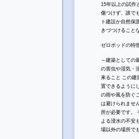
15年以上の試作
傷つけず、誰でも
ト建設か自然保
きづつけること
ゼロポッドの特
～建築としての最
の害虫や湿気・
来ること この建
置できるように
の雨や風を防ぐ
は避けられませ
所が必要です。
よる浸水の不安
場以外の場所で