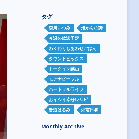
タグ
森川いつみ
海からの詩
今週の放送予定
わくわくしあわせごはん
タウントピックス
トークイン葉山
モアナピープル
ハートフルライフ
おイシイ幸せレシピ
晋道はるみ
湘南日和
Monthly Archive