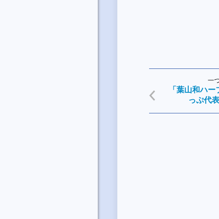
一
「葉山和ハー
っぷ代