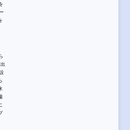
を
ー
を
ら
在出
設
ら
水
場
に
プ