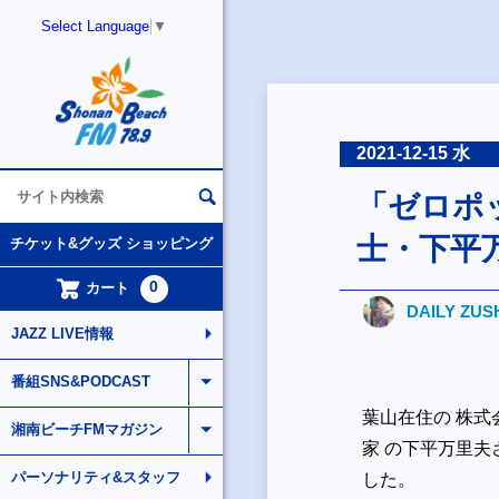
Select Language
▼
2021-12-15 水
「ゼロポ
士・下平
チケット&グッズ ショッピング
0
カート
DAILY ZUS
JAZZ LIVE情報
番組SNS&PODCAST
葉山在住の 株式
湘南ビーチFMマガジン
家 の下平万里
パーソナリティ&スタッフ
した。