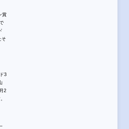
ン賞
で
ド
たそ
ド3
山
月2
す。
一