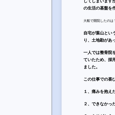
してしまいます
の生活の基盤を
大船で開院したのは
自宅が葉山とい
り、土地勘があ
一人では整骨院
ていたため、採
ました。
この仕事での喜
１、痛みを抱え
２、できなかっ