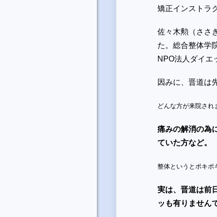
矯正インストラ
佐々木勲（ささ
た。
総合整体学
NPO法人ダイエ
因みに、晋道は
どんな方が来院され
痛みの解消の為
ていた方など。
整体というとポキポ
実は、晋道は前
ッも有りません