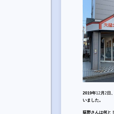
2019
年
12
月
2
日
いました。
荻野さんは何と