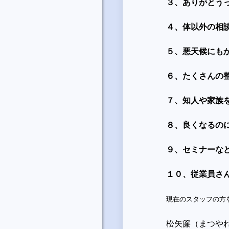
３、ありがとう
４、体以外の相
５、悪天候にも
６、たくさんの
７、知人や家族
８、良くなるの
９、セミナーな
１０、従業員さ
現在のスタッフの方
松矢簾（まつや