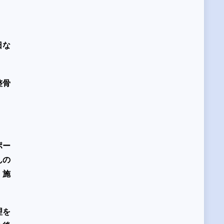
日な
整骨
ポー
んの
、施
理を