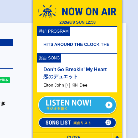
2026/8/9 SUN 12:58
番組 PROGRAM
HITS AROUND THE CLOCK THE
楽曲 SONG
Don't Go Breakin' My Heart
恋のデュエット
Elton John [+] Kiki Dee
おぎ