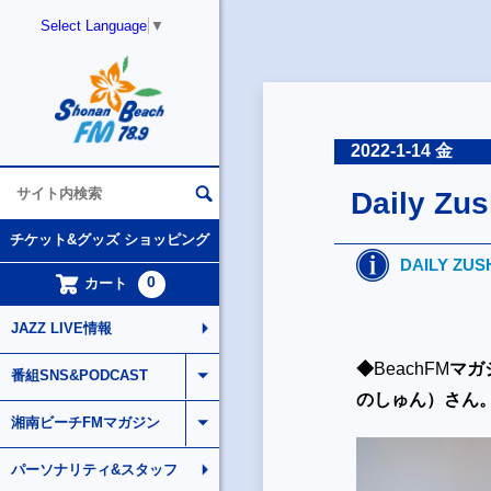
Select Language
▼
2022-1-14 金
Daily Z
チケット&グッズ ショッピング
DAILY ZUS
0
カート
JAZZ LIVE情報
◆
BeachFM
マガ
番組SNS&PODCAST
のしゅん）さん
湘南ビーチFMマガジン
パーソナリティ&スタッフ