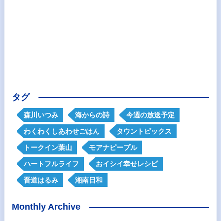
タグ
森川いつみ
海からの詩
今週の放送予定
わくわくしあわせごはん
タウントピックス
トークイン葉山
モアナピープル
ハートフルライフ
おイシイ幸せレシピ
晋道はるみ
湘南日和
Monthly Archive