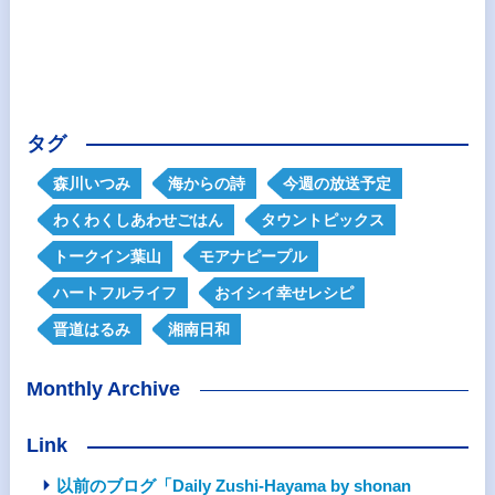
タグ
森川いつみ
海からの詩
今週の放送予定
わくわくしあわせごはん
タウントピックス
トークイン葉山
モアナピープル
ハートフルライフ
おイシイ幸せレシピ
晋道はるみ
湘南日和
Monthly Archive
Link
以前のブログ「Daily Zushi-Hayama by shonan