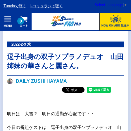
Select Language
▼
Tuneinで聴く
i-コミュラジで聴く
0
2022-2-9 水
逗子出身の双子ソプラノデュオ 山田
姉妹の華さんと麗さん。
DAILY ZUSHI HAYAMA
明日は 大雪？ 明日の通勤が心配です・・
今日の番組ゲストは 逗子出身の双子ソプラノデュオ 山