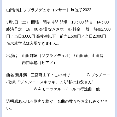
山田姉妹 ソプラノデュオコンサート in 逗子2022
3月5日（土） 開場・開演時間 開場 13：00 開演 14：00
終演予定 16：00 会場 なぎさホール 料金 一般 前売2,500
円／当日3,000円 高校生以下 前売1,500円／当日2,000円
※未就学児は入場できません。
出演は 山田姉妹（ソプラノデュオ） / 山田華、山田麗
内門卓也（ピアノ）
曲名 新井満、三宮麻由子：この街で G.プッチーニ
/ 歌劇「ジャンニ・スキッキ」より“私のお父さん”
W.A.モーツァルト / トルコ行進曲 他
透明感あふれる歌声で紡ぐ、名曲の数々をお楽しみくださ
い。